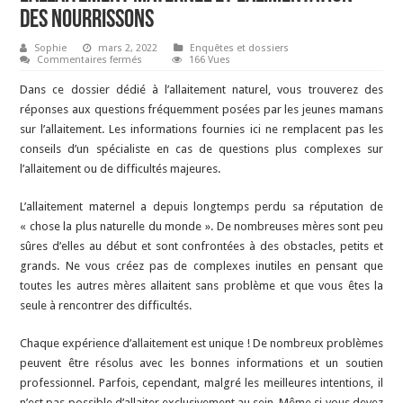
des nourrissons
Sophie
mars 2, 2022
Enquêtes et dossiers
sur
Commentaires fermés
166 Vues
Questions
fréquemment
Dans ce dossier dédié à l’allaitement naturel, vous trouverez des
posées
(FAQ)
réponses aux questions fréquemment posées par les jeunes mamans
sur
sur l’allaitement. Les informations fournies ici ne remplacent pas les
l’allaitement
maternel
conseils d’un spécialiste en cas de questions plus complexes sur
et
l’alimentation
l’allaitement ou de difficultés majeures.
des
nourrissons
L’allaitement maternel a depuis longtemps perdu sa réputation de
« chose la plus naturelle du monde ». De nombreuses mères sont peu
sûres d’elles au début et sont confrontées à des obstacles, petits et
grands. Ne vous créez pas de complexes inutiles en pensant que
toutes les autres mères allaitent sans problème et que vous êtes la
seule à rencontrer des difficultés.
Chaque expérience d’allaitement est unique ! De nombreux problèmes
peuvent être résolus avec les bonnes informations et un soutien
professionnel. Parfois, cependant, malgré les meilleures intentions, il
n’est pas possible d’allaiter exclusivement au sein. Même si vous devez