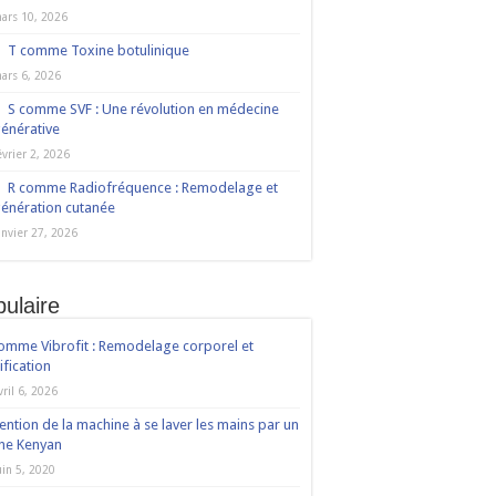
ars 10, 2026
T comme Toxine botulinique
ars 6, 2026
S comme SVF : Une révolution en médecine
énérative
évrier 2, 2026
R comme Radiofréquence : Remodelage et
énération cutanée
anvier 27, 2026
ulaire
omme Vibrofit : Remodelage corporel et
ification
vril 6, 2026
ention de la machine à se laver les mains par un
ne Kenyan
uin 5, 2020