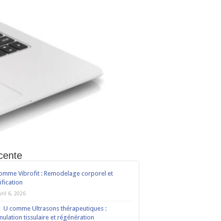
cente
omme Vibrofit : Remodelage corporel et
ification
vril 6, 2026
U comme Ultrasons thérapeutiques :
mulation tissulaire et régénération