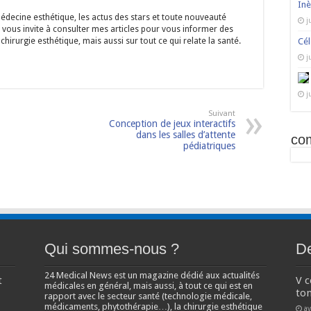
Inè
médecine esthétique, les actus des stars et toute nouveauté
j
 vous invite à consulter mes articles pour vous informer des
chirurgie esthétique, mais aussi sur tout ce qui relate la santé.
Cél
j
j
Suivant
Conception de jeux interactifs
dans les salles d’attente
co
pédiatriques
Qui sommes-nous ?
De
24 Medical News est un magazine dédié aux actualités
t
V 
médicales en général, mais aussi, à tout ce qui est en
ton
rapport avec le secteur santé (technologie médicale,
médicaments, phytothérapie…), la chirurgie esthétique
av