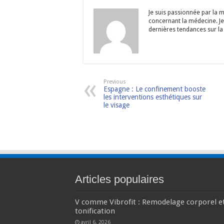
Je suis passionnée par la 
concernant la médecine. Je
dernières tendances sur la 
Previous
Espagne : Le confinement booste
les interventions esthétiques sur
le visage
Articles populaires
V comme Vibrofit : Remodelage corporel e
tonification
avril 6, 2026