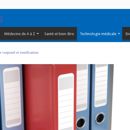
Médecine de A à Z
Santé et bien-être
Technologie médicale
En
corporel et tonification