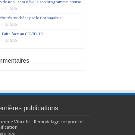
s de Koh Lanta dévoile son programme intense
uin 11, 2020
ébrités touchées par le Coronavirus
uin 12, 2020
Faire face au COVID-19
uin 12, 2020
mmentaires
rnières publications
comme Vibrofit : Remodelage corporel et
ification
ril 6, 2026