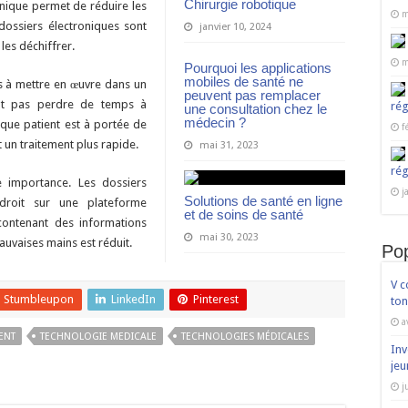
Chirurgie robotique
ronique permet de réduire les
m
s dossiers électroniques sont
janvier 10, 2024
 les déchiffrer.
m
Pourquoi les applications
mobiles de santé ne
s à mettre en œuvre dans un
peuvent pas remplacer
ent pas perdre de temps à
rég
une consultation chez le
médecin ?
que patient est à portée de
f
t un traitement plus rapide.
mai 31, 2023
rég
e importance. Les dossiers
j
Solutions de santé en ligne
droit sur une plateforme
et de soins de santé
contenant des informations
mai 30, 2023
auvaises mains est réduit.
Pop
V c
Stumbleupon
LinkedIn
Pinterest
ton
a
GENT
TECHNOLOGIE MEDICALE
TECHNOLOGIES MÉDICALES
Inv
jeu
j