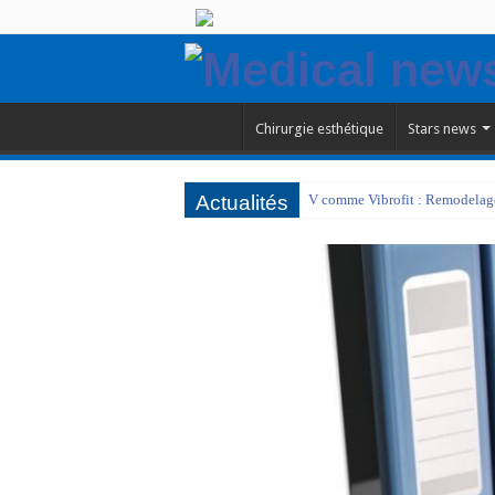
Chirurgie esthétique
Stars news
Actualités
V comme Vibrofit : Remodelage 