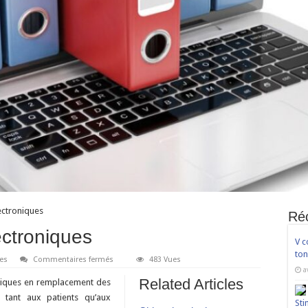
ectroniques
Ré
ectroniques
V c
ton
sur
es
Commentaires fermés
483 Vues
Dossiers
a
médicaux
Related Articles
niques en remplacement des
électroniques
 tant aux patients qu’aux
Sti