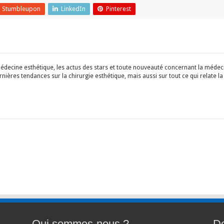
Stumbleupon
LinkedIn
Pinterest
édecine esthétique, les actus des stars et toute nouveauté concernant la médecin
ières tendances sur la chirurgie esthétique, mais aussi sur tout ce qui relate la
Qui sommes-nous ?
De