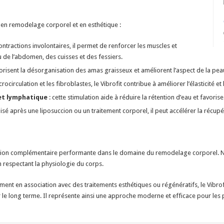
 en remodelage corporel et en esthétique :
contractions involontaires, il permet de renforcer les muscles et
 de l’abdomen, des cuisses et des fessiers.
vorisent la désorganisation des amas graisseux et améliorent l’aspect de la pe
crocirculation et les fibroblastes, le Vibrofit contribue à améliorer l’élasticité e
 et lymphatique
: cette stimulation aide à réduire la rétention d’eau et favorise
ilisé après une liposuccion ou un traitement corporel, il peut accélérer la récupé
tion complémentaire performante dans le domaine du remodelage corporel. Non
n respectant la physiologie du corps.
nt en association avec des traitements esthétiques ou régénératifs, le Vibrofit
ur le long terme. Il représente ainsi une approche moderne et efficace pour les 