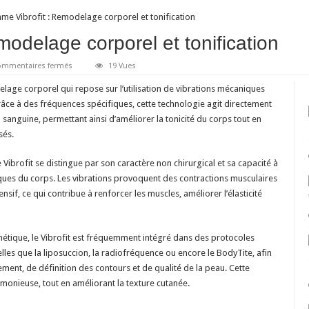
me Vibrofit : Remodelage corporel et tonification
odelage corporel et tonification
sur
ommentaires fermés
19 Vues
V
comme
lage corporel qui repose sur l’utilisation de vibrations mécaniques
Vibrofit :
Remodelage
râce à des fréquences spécifiques, cette technologie agit directement
corporel
on sanguine, permettant ainsi d’améliorer la tonicité du corps tout en
et
tonification
sés.
Vibrofit se distingue par son caractère non chirurgical et sa capacité à
ques du corps. Les vibrations provoquent des contractions musculaires
sif, ce qui contribue à renforcer les muscles, améliorer l’élasticité
tique, le Vibrofit est fréquemment intégré dans des protocoles
elles que la liposuccion, la radiofréquence ou encore le BodyTite, afin
ement, de définition des contours et de qualité de la peau. Cette
monieuse, tout en améliorant la texture cutanée.