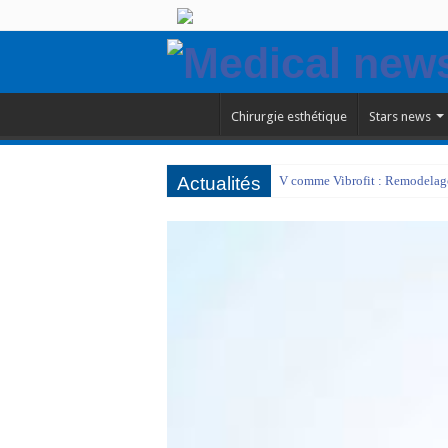
Chirurgie esthétique
Stars news
Actualités
V comme Vibrofit : Remodelage 