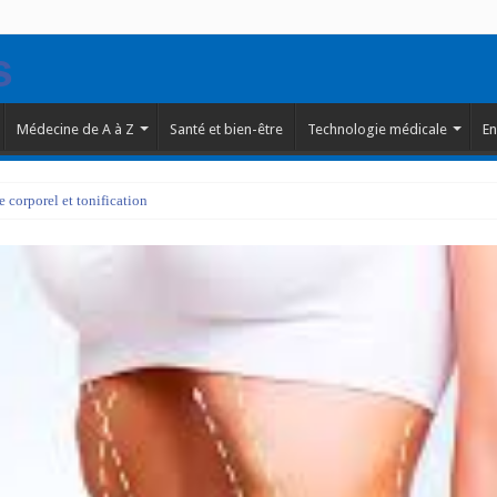
Médecine de A à Z
Santé et bien-être
Technologie médicale
En
corporel et tonification