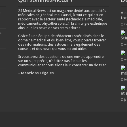
24 Medical News est un magazine dédié aux actualités
t
V 
médicales en général, mais aussi, à tout ce qui est en
ton
rapport avec le secteur santé (technologie médicale,
médicaments, phytothérapie…), la chirurgie esthétique
av
ainsi que les news de vos stars adorés.
s
Grâce à une équipe de rédacteurs spécialisés dans le
Sti
domaine médical et du bien-être, vous pouvez trouver
des informations, des astuces mais également des
m
conseils et des news qui vous seront utiles.
Si vous avez des questions ou une envie d’apprendre
m
sur un sujet précis, n’hésitez pas à nous les
communiquer et nous allons leur consacrer un dossier.
mé
– Mentions Légales
fé
et 
ja