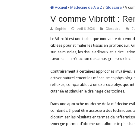
Accueil
/
Médecine de A à Z
/
Glossaire
/
V com
V comme Vibrofit : Rem
Sophie
avril 6, 2026
Glossaire
C
Le Vibrofit est une technique innovante de remode
ciblées pour stimuler les tissus en profondeur. G
sur les muscles, les tissus adipeux et la circulati
favorisant la réduction des amas graisseux locali
Contrairement à certaines approches invasives, le 
activer naturellement les mécanismes physiologi
réflexes, comparables à un exercice physique inten
cutanée et stimuler le drainage des toxines.
Dans une approche moderne de la médecine esthé
combinés. Il peut être associé à des techniques t
d’optimiser les résultats en termes de raffermiss
synergie permet d’obtenir une silhouette plus har