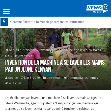
V comme Vibrofit : Remodelage corporel et tonification
Accueil
/
Interviews
/
Invention de la machine à se laver les mains
par un jeune Kenyan
Invention de la machine à se laver les mains
par un jeune Kenyan
sur
Sophie
juin 5, 2020
Interviews
Commentaires fermés
Invention
490 Vues
de
la
Un écolier kenyan invente une machine à se laver les mains. Le jeune
machine
Steve Wamukota, âgé tout juste de 9 ans, a conçu une machine qui
à
permet de se laver les mains sans avoir à toucher le robinet. Le
se