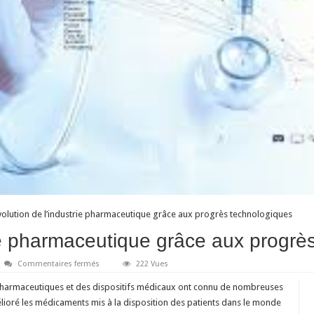
volution de l’industrie pharmaceutique grâce aux progrès technologiques
rie pharmaceutique grâce aux progrè
sur
Commentaires fermés
222 Vues
Evolution
de
s pharmaceutiques et des dispositifs médicaux ont connu de nombreuses
l’industrie
pharmaceutique
lioré les médicaments mis à la disposition des patients dans le monde
grâce