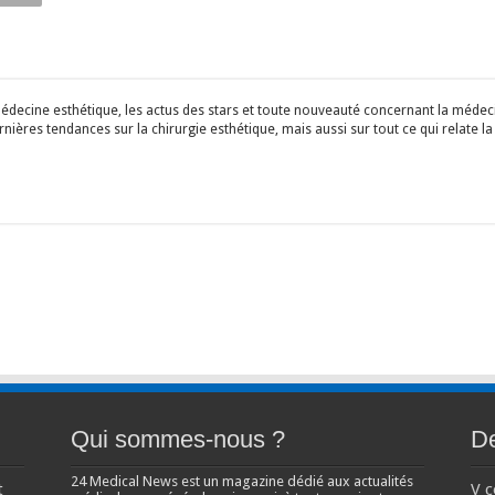
édecine esthétique, les actus des stars et toute nouveauté concernant la médecin
ières tendances sur la chirurgie esthétique, mais aussi sur tout ce qui relate la
Qui sommes-nous ?
De
24 Medical News est un magazine dédié aux actualités
t
V 