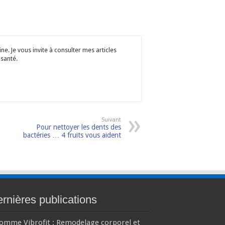
e. Je vous invite à consulter mes articles
 santé.
Suivant
Pour nettoyer les dents des
bactéries … 4 fruits vous aident
rnières publications
comme Vibrofit : Remodelage corporel et