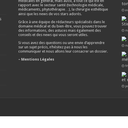
médicales en général, mais aussi, à tout ce qui est en
ton
rapport avec le secteur santé (technologie médicale,
médicaments, phytothérapie…), la chirurgie esthétique
av
ainsi que les news de vos stars adorés.
s
Grâce à une équipe de rédacteurs spécialisés dans le
Sti
domaine médical et du bien-être, vous pouvez trouver
des informations, des astuces mais également des
m
conseils et des news qui vous seront utiles.
Si vous avez des questions ou une envie d’apprendre
m
sur un sujet précis, n’hésitez pas à nous les
communiquer et nous allons leur consacrer un dossier.
mé
– Mentions Légales
fé
et 
ja