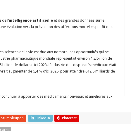
aux
progrès
technologiques
 de l’
intelligence artificielle
et des grandes données sur le
’une évolution vers la prévention des affections mortelles plutôt que
des sciences de la vie est due aux nombreuses opportunités qui se
industrie pharmaceutique mondiale représentait environ 1,2 billion de
5 billion de dollars d’ici 2023. L’industrie des dispositifs médicaux était
vrait augmenter de 5,4 % d’ici 2025, pour atteindre 612,5 milliards de
our continuer à apporter des médicaments nouveaux et améliorés aux
Stumbleupon
LinkedIn
Pinterest
CALES