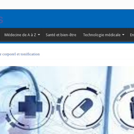
Médecine de A à Z
Santé et bien-être
Technologie médicale
En
corporel et tonification