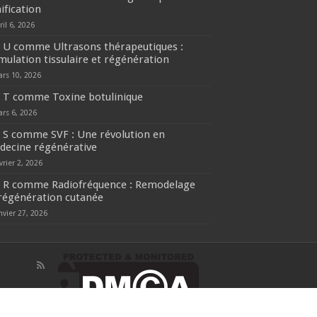
ification
ril 6, 2026
U comme Ultrasons thérapeutiques :
mulation tissulaire et régénération
ars 10, 2026
T comme Toxine botulinique
ars 6, 2026
S comme SVF : Une révolution en
decine régénérative
vrier 2, 2026
R comme Radiofréquence : Remodelage
régénération cutanée
nvier 27, 2026