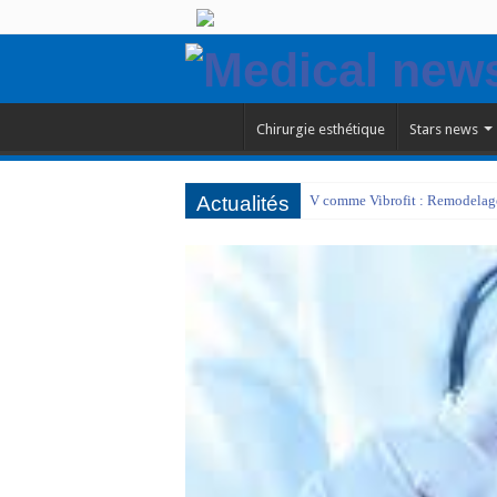
Chirurgie esthétique
Stars news
Actualités
V comme Vibrofit : Remodelage 