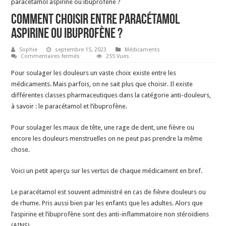
paracétamol aspirine ou ibuprofène ?
Comment choisir entre paracétamol
aspirine ou ibuprofène ?
Sophie
septembre 15, 2023
Médicaments
sur
Commentaires fermés
255 Vues
Comment
choisir
Pour soulager les douleurs un vaste choix existe entre les
entre
paracétamol
médicaments. Mais parfois, on ne sait plus que choisir. Il existe
aspirine
différentes classes pharmaceutiques dans la catégorie anti-douleurs,
ou
ibuprofène
à savoir : le paracétamol et l’ibuprofène.
?
Pour soulager les maux de tête, une rage de dent, une fièvre ou
encore les douleurs menstruelles on ne peut pas prendre la même
chose.
Voici un petit aperçu sur les vertus de chaque médicament en bref.
Le paracétamol est souvent administré en cas de fièvre douleurs ou
de rhume. Pris aussi bien par les enfants que les adultes. Alors que
l’aspirine et l’ibuprofène sont des anti-inflammatoire non stéroïdiens
(AINS).