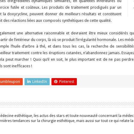
s d’ingrédients dynamiques similaires, en quantités inférieures ou
xercice futile et coûteux. Les produits de traitement prodigués par un
t la doxycycline, peuvent donner de meilleurs résultats et constituent
ait des réactions liées aux composés synthétiques de cette qualité.
galement une alternative raisonnable et devraient être mieux considérés qu
artir de l’intérieur du corps, là où se produit l’irrégularité hormonale. Les
xemple l’huile d’arbre à thé, et dans tous les cas, la recherche de sensibilit
eilleur traitement contre les éruptions cutanées, n’abandonnez jamais. Essaye
 cela peut marcher ! Quoi qu’il en soit, le plus important est de ne pas perd
 sont inefficaces !
tumbleupon
LinkedIn
Pinterest
édecine esthétique, les actus des stars et toute nouveauté concernant la médecin
ières tendances sur la chirurgie esthétique, mais aussi sur tout ce qui relate la