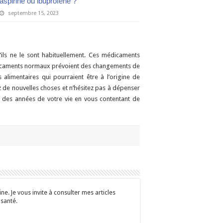
aspirine ou ibuprofène ?
septembre 15, 2023
’ils ne le sont habituellement. Ces médicaments
 médicaments normaux prévoient des changements de
és alimentaires qui pourraient être à l’origine de
z de nouvelles choses et n’hésitez pas à dépenser
re des années de votre vie en vous contentant de
e. Je vous invite à consulter mes articles
 santé.