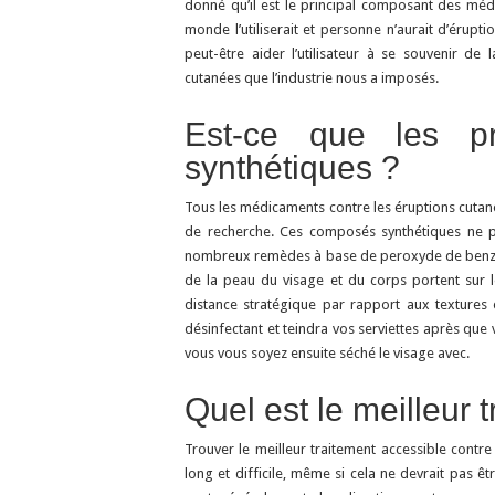
donné qu’il est le principal composant des médi
monde l’utiliserait et personne n’aurait d’érupti
peut-être aider l’utilisateur à se souvenir d
cutanées que l’industrie nous a imposés.
Est-ce que les pr
synthétiques ?
Tous les médicaments contre les éruptions cutan
de recherche. Ces composés synthétiques ne p
nombreux remèdes à base de peroxyde de benzoy
de la peau du visage et du corps portent sur
distance stratégique par rapport aux textures e
désinfectant et teindra vos serviettes après que
vous vous soyez ensuite séché le visage avec.
Quel est le meilleur 
Trouver le meilleur traitement accessible contr
long et difficile, même si cela ne devrait pas êt