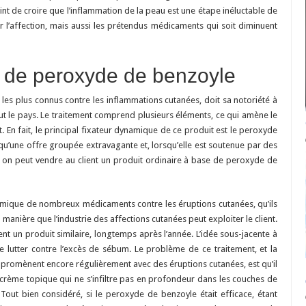
–
nt de croire que l’inflammation de la peau est une étape inéluctable de
Trouvez
le
érer l’affection, mais aussi les prétendus médicaments qui soit diminuent
meilleur
traitement
 de peroxyde de benzoyle
les plus connus contre les inflammations cutanées, doit sa notoriété à
ut le pays. Le traitement comprend plusieurs éléments, ce qui amène le
et. En fait, le principal fixateur dynamique de ce produit est le peroxyde
 qu’une offre groupée extravagante et, lorsqu’elle est soutenue par des
le on peut vendre au client un produit ordinaire à base de peroxyde de
mique de nombreux médicaments contre les éruptions cutanées, qu’ils
e manière que l’industrie des affections cutanées peut exploiter le client.
nt un produit similaire, longtemps après l’année. L’idée sous-jacente à
e lutter contre l’excès de sébum. Le problème de ce traitement, et la
 promènent encore régulièrement avec des éruptions cutanées, est qu’il
e crème topique qui ne s’infiltre pas en profondeur dans les couches de
 Tout bien considéré, si le peroxyde de benzoyle était efficace, étant