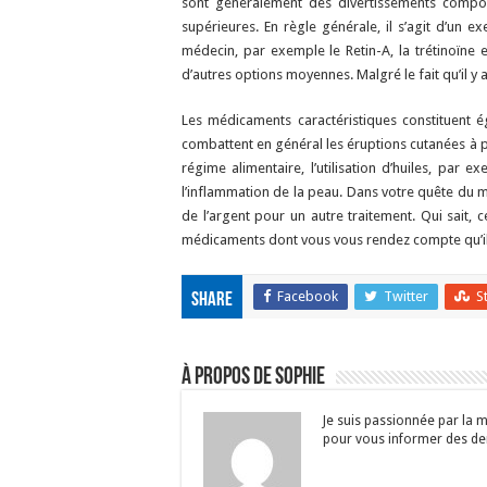
sont généralement des divertissements composé
supérieures. En règle générale, il s’agit d’un e
médecin, par exemple le Retin-A, la trétinoïne e
d’autres options moyennes. Malgré le fait qu’il y 
Les médicaments caractéristiques constituent é
combattent en général les éruptions cutanées à p
régime alimentaire, l’utilisation d’huiles, par e
l’inflammation de la peau. Dans votre quête du m
de l’argent pour un autre traitement. Qui sait,
médicaments dont vous vous rendez compte qu’ils
Facebook
Twitter
S
Share
À propos de Sophie
Je suis passionnée par la m
pour vous informer des dern