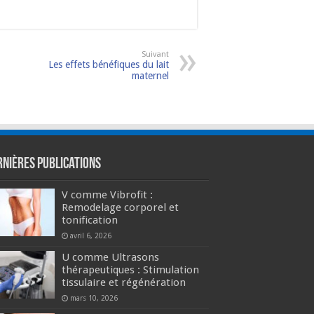
Suivant
Les effets bénéfiques du lait
maternel
rnières publications
V comme Vibrofit :
Remodelage corporel et
tonification
avril 6, 2026
U comme Ultrasons
thérapeutiques : Stimulation
tissulaire et régénération
mars 10, 2026