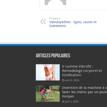
Previous
Valvulopathies : types, causes et
traitements
Articles populaires
V comme Vibrofit :
Remodelage corporel et
tonification
avril 6, 2026
Invention de la machine à 
laver les mains par un jeun
Kenyan
juin 5, 2020