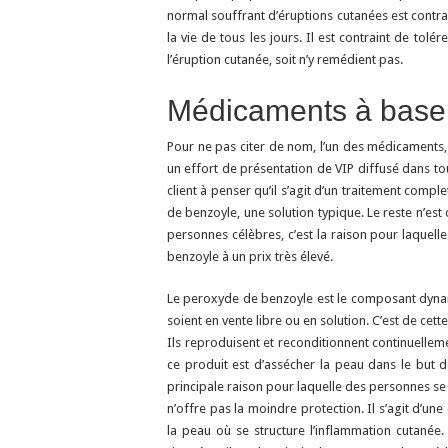
normal souffrant d’éruptions cutanées est contrai
la vie de tous les jours. Il est contraint de tol
l’éruption cutanée, soit n’y remédient pas.
Médicaments à base
Pour ne pas citer de nom, l’un des médicaments, 
un effort de présentation de VIP diffusé dans to
client à penser qu’il s’agit d’un traitement compl
de benzoyle, une solution typique. Le reste n’est
personnes célèbres, c’est la raison pour laquel
benzoyle à un prix très élevé.
Le peroxyde de benzoyle est le composant dyna
soient en vente libre ou en solution. C’est de cett
Ils reproduisent et reconditionnent continuelleme
ce produit est d’assécher la peau dans le but d
principale raison pour laquelle des personnes se
n’offre pas la moindre protection. Il s’agit d’un
la peau où se structure l’inflammation cutanée.