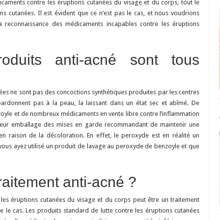
caments contre les éruptions cutanées du visage et du corps, tout le
ons cutanées. Il est évident que ce n’est pas le cas, et nous voudrions
e la reconnaissance des médicaments incapables contre les éruptions
oduits anti-acné sont tous
ées ne sont pas des concoctions synthétiques produites par les centres
ardonnent pas à la peau, la laissant dans un état sec et abîmé. De
le et de nombreux médicaments en vente libre contre l’inflammation
 leur emballage des mises en garde recommandant de maintenir une
n raison de la décoloration. En effet, le peroxyde est en réalité un
 vous ayez utilisé un produit de lavage au peroxyde de benzoyle et que
traitement anti-acné ?
e les éruptions cutanées du visage et du corps peut être un traitement
re le cas. Les produits standard de lutte contre les éruptions cutanées