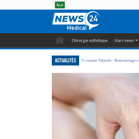
Chirurgie esthétique
Stars news
Actualités
V comme Vibrofit : Remodelage cor