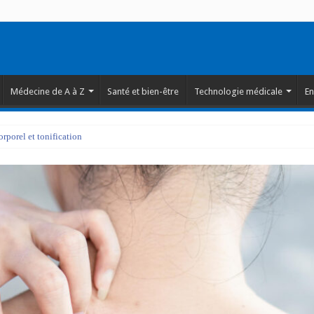
Médecine de A à Z
Santé et bien-être
Technologie médicale
En
porel et tonification