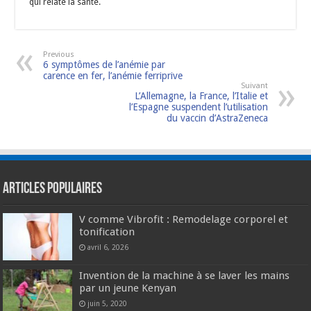
qui relate la santé.
Previous
6 symptômes de l’anémie par
carence en fer, l’anémie ferriprive
Suivant
L’Allemagne, la France, l’Italie et
l’Espagne suspendent l’utilisation
du vaccin d’AstraZeneca
Articles populaires
V comme Vibrofit : Remodelage corporel et
tonification
avril 6, 2026
Invention de la machine à se laver les mains
par un jeune Kenyan
juin 5, 2020