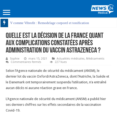
V comme Vibrofit : Remodelage corporel et tonification
Quelle est la décision de la France quant
aux complications constatées après
administration du Vaccin AstraZeneca ?
Sophie
mars 15, 2021
Actualités médicales
,
Médicaments
sur
Commentaires fermés
227 Vues
Quelle
est
Selon l’Agence nationale de sécurité du médicament (ANSM), le
la
décision
dernier lot du vaccin Oxford/AstraZeneca, dont l’Autriche, la Suède et
de
le Danemark ont temporairement suspendu l’utilisation, n’a entraîné
la
France
aucun décès ni aucune réaction grave en France.
quant
aux
complications
L’Agence nationale de sécurité du médicament (ANSM) a publié hier
constatées
après
ses derniers chiffres sur les effets secondaires de la vaccination
administration
du
Covid-19.
Vaccin
AstraZeneca