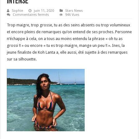
intense
Sophie
juin 11, 2020
Stars News
sur
Commentaires fermés
946 Vues
Inès
de
Trop maigre, trop grosse, tu as des seins absents ou trop volumineux
Koh
Lanta
et encore pleins de remarques qu’on entend de ses proches. Personne
dévoile
n’échappe à cela, on a tous au moins entendu la phrase « oh tu as
son
programme
grossi !! » ou encore « tu es trop maigre, mange un peu !! ». Ines, la
intense
jeune finaliste de Koh Lanta a, elle aussi, été sujette à des remarques
sur sa silhouette.