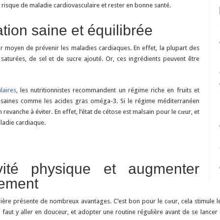
réduire
e risque de maladie cardiovasculaire et rester en bonne santé.
le
risque
de
tion saine et équilibrée
maladie
cardiaque
ur moyen de prévenir les maladies cardiaques. En effet, la plupart des
aturées, de sel et de sucre ajouté. Or, ces ingrédients peuvent être
laires
, les nutritionnistes recommandent un régime riche en fruits et
s saines comme les acides gras oméga-3. Si le régime méditerranéen
revanche à éviter. En effet, l’état de cétose est malsain pour le cœur, et
ladie cardiaque.
ivité physique et augmenter
vement
ière présente de nombreux avantages. C’est bon pour le cœur, cela stimule le
, il faut y aller en douceur, et adopter une routine régulière avant de se lanc