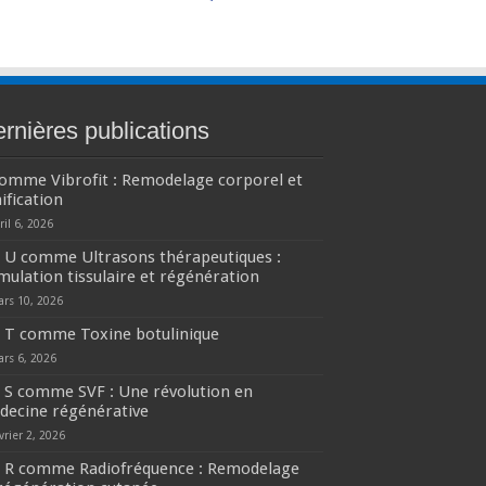
rnières publications
comme Vibrofit : Remodelage corporel et
ification
ril 6, 2026
U comme Ultrasons thérapeutiques :
mulation tissulaire et régénération
ars 10, 2026
T comme Toxine botulinique
ars 6, 2026
S comme SVF : Une révolution en
decine régénérative
vrier 2, 2026
R comme Radiofréquence : Remodelage