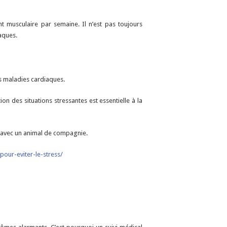
 musculaire par semaine. Il n’est pas toujours
iaques.
des maladies cardiaques.
on des situations stressantes est essentielle à la
s avec un animal de compagnie.
our-eviter-le-stress/