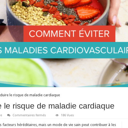
éduire le risque de maladie cardiaque
e le risque de maladie cardiaque
sur
re
Commentaires fermés
186 Vues
4
conseils
 facteurs héréditaires, mais un mode de vie sain peut contribuer à les
pour