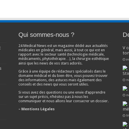
Qui sommes-nous ?
De
24 Medical News est un magazine dédié aux actualités
t
V 
médicales en général, mais aussi, à tout ce qui est en
ton
rapport avec le secteur santé (technologie médicale,
médicaments, phytothérapie…), la chirurgie esthétique
av
ainsi que les news de vos stars adorés.
s
Grâce à une équipe de rédacteurs spécialisés dans le
Sti
domaine médical et du bien-être, vous pouvez trouver
des informations, des astuces mais également des
m
conseils et des news qui vous seront utiles.
Si vous avez des questions ou une envie d’apprendre
m
sur un sujet précis, n’hésitez pas à nous les
communiquer et nous allons leur consacrer un dossier.
mé
– Mentions Légales
fé