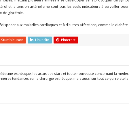
urnoises, mettant plusieurs années à se développer sans provoquer de sympt
érol et la tension artérielle ne sont pas les seuls indicateurs à surveiller pour
ux de glycémie.
prédisposer aux maladies cardiaques et à d’autres affections, comme le diabèt
Stumbleupon
LinkedIn
Pinterest
édecine esthétique, les actus des stars et toute nouveauté concernant la médecin
ières tendances sur la chirurgie esthétique, mais aussi sur tout ce qui relate la