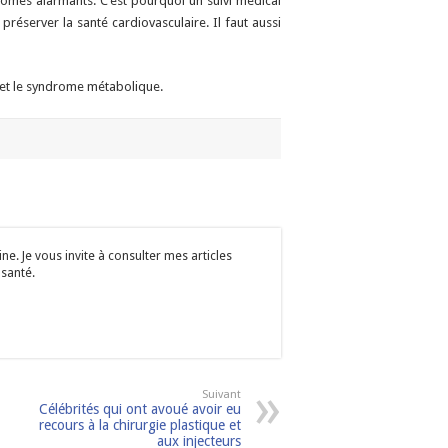
ômes alarmants. C’est pourquoi un suivi médical
 préserver la santé cardiovasculaire. Il faut aussi
e et le syndrome métabolique.
e. Je vous invite à consulter mes articles
 santé.
Suivant
Célébrités qui ont avoué avoir eu
recours à la chirurgie plastique et
aux injecteurs