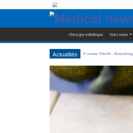
Chirurgie esthétique
Stars news
Actualités
V comme Vibrofit : Remodelage 