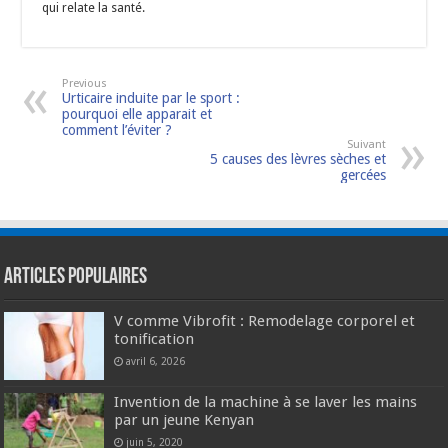
qui relate la santé.
Previous
Urticaire induite par le sport :
pourquoi elle apparait et
comment l’éviter ?
Suivant
5 causes des lèvres sèches et
gercées
Articles populaires
V comme Vibrofit : Remodelage corporel et
tonification
avril 6, 2026
Invention de la machine à se laver les mains
par un jeune Kenyan
juin 5, 2020