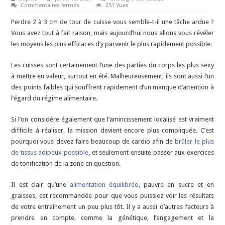
sur
Commentaires fermés
251 Vues
Comment
réduire
Perdre 2 à 3 cm de tour de cuisse vous semble-t-il une tâche ardue ?
le
tour
Vous avez tout à fait raison, mais aujourd’hui nous allons vous révéler
de
les moyens les plus efficaces d’y parvenir le plus rapidement possible.
cuisses
?
Les cuisses sont certainement l’une des parties du corps les plus sexy
à mettre en valeur, surtout en été. Malheureusement, ils sont aussi l’un
des points faibles qui souffrent rapidement d’un manque d’attention à
l’égard du régime alimentaire.
Si l’on considère également que l’amincissement localisé est vraiment
difficile à réaliser, la mission devient encore plus compliquée. C’est
pourquoi vous devez faire beaucoup de cardio afin de
brûler le plus
de tissus adipeux possible
, et seulement ensuite passer aux exercices
de tonification de la zone en question.
Il est clair qu’une
alimentation équilibrée
, pauvre en sucre et en
graisses, est recommandée pour que vous puissiez voir les résultats
de votre entraînement un peu plus tôt. Il y a aussi d’autres facteurs à
prendre en compte, comme la génétique, l’engagement et la