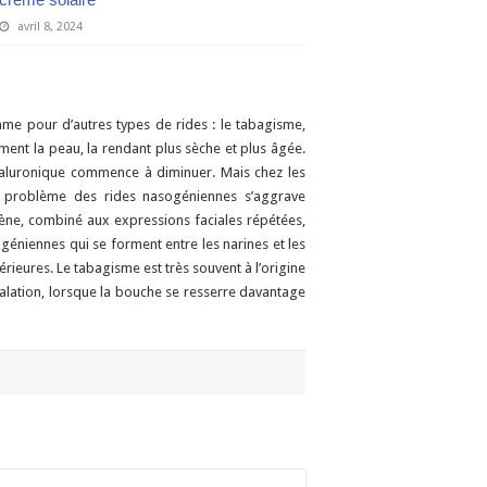
avril 8, 2024
mme pour d’autres types de rides : le tabagisme,
ment la peau, la rendant plus sèche et plus âgée.
hyaluronique commence à diminuer. Mais chez les
 problème des rides nasogéniennes s’aggrave
omène, combiné aux expressions faciales répétées,
ogéniennes qui se forment entre les narines et les
périeures. Le tabagisme est très souvent à l’origine
halation, lorsque la bouche se resserre davantage