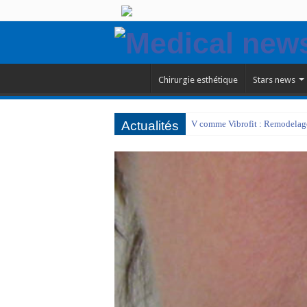
Chirurgie esthétique
Stars news
Actualités
V comme Vibrofit : Remodelage 