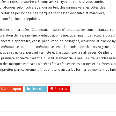
lées « rides du sourire ». Si vous avez ce type de rides, si vous souriez,
ofondes selon votre âge, qui partent des narines vers les côtés des
z certaines personnes, ces marques sont assez évidentes et marquées,
t sont à peine perceptibles.
visibles et marquées. Cependant, il existe d’autres causes concomitantes, co
ydratation de la peau, une prédisposition génétique, autant de facteurs qui abî
encent à apparaître, car la production de collagène, d’élastine et d’acide 
ré-ménopause ou de la ménopause avec la diminution des œstrogènes, le
t et sa structure, perdant fermeté et élasticité, tend à s’affaisser. Ce phén
la première sonnette d’alarme du vieillissement de la peau. Outre les rides nas
ont des marques verticales placées côte à côte entre les narines et les lèvres su
 cigarettes particulièrement fines ont tendance à les former au moment de l’in
Stumbleupon
LinkedIn
Pinterest