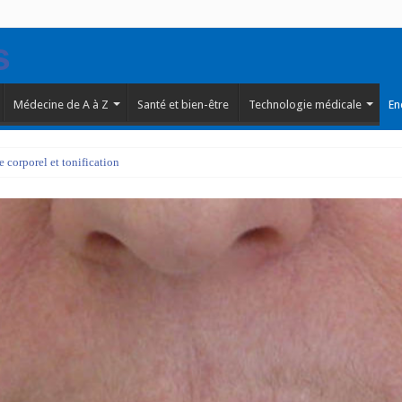
Médecine de A à Z
Santé et bien-être
Technologie médicale
En
corporel et tonification