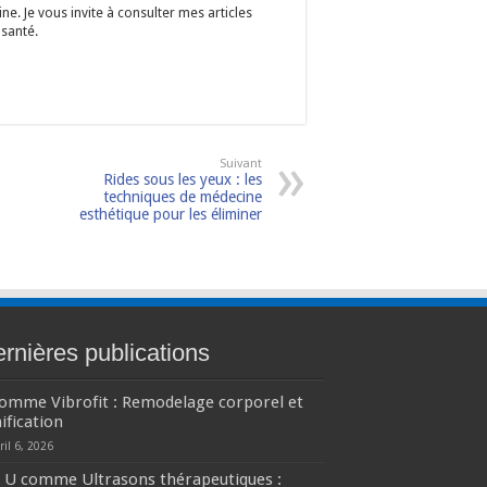
e. Je vous invite à consulter mes articles
 santé.
Suivant
Rides sous les yeux : les
techniques de médecine
esthétique pour les éliminer
rnières publications
comme Vibrofit : Remodelage corporel et
ification
ril 6, 2026
U comme Ultrasons thérapeutiques :