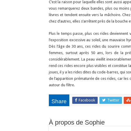
C’est la raison pour laquelle elles sont aussi appe
vous remarquerez deux bandes, plus ou moins pr
lèvres et tendent ensuite vers la mâchoire. Che
chez d’autres, elles s’arrêtent près de la bouche e
Plus le temps passe, plus ces rides deviennent 
l’exposition excessive au soleil, une mauvaise h
Dès l’âge de 30 ans, ces rides du sourire comm
femmes, surtout après 50 ans, lors de la p
considérablement. La peau vieillit inexorablemen
rend ces rides encore plus visibles et constitue 
joues, il y a les rides dites du code-barres, qui s
de l’apparition prématurée de ces rides, car les
autour du filtre.
Facebook
Twitter
Share
À propos de Sophie