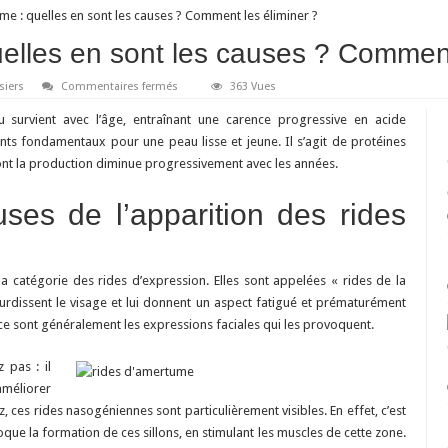
me : quelles en sont les causes ? Comment les éliminer ?
elles en sont les causes ? Comment
sur
siers
Commentaires fermés
363 Vues
Rides
d’amertume
u survient avec l’âge, entraînant une carence progressive en acide
:
quelles
ents fondamentaux pour une peau lisse et jeune. Il s’agit de protéines
en
ont la production diminue progressivement avec les années.
sont
les
causes
?
ses de l’apparition des rides
Comment
les
éliminer
?
la catégorie des rides d’expression. Elles sont appelées « rides de la
ourdissent le visage et lui donnent un aspect fatigué et prématurément
s ce sont généralement les expressions faciales qui les provoquent.
 pas : il
améliorer
, ces rides nasogéniennes sont particulièrement visibles. En effet, c’est
ue la formation de ces sillons, en stimulant les muscles de cette zone.