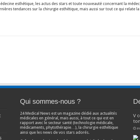
édecine esthétique, les actus des stars et toute nouveauté concernant la médecin
ières tendances sur la chirurgie esthétique, mais aussi sur tout ce qui relate la
Qui sommes-nous ?
De
24 Medical News est un magazine dédié aux actualités
t
V 
médicales en général, mais aussi, à tout ce qui est en
ton
rapport avec le secteur santé (technologie médicale,
médicaments, phytothérapie…), la chirurgie esthétique
av
ainsi que les news de vos stars adorés.
s