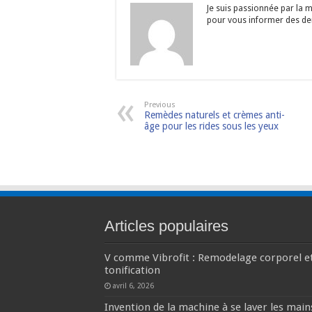
Je suis passionnée par la m
pour vous informer des dern
Previous
Remèdes naturels et crèmes anti-
âge pour les rides sous les yeux
Articles populaires
V comme Vibrofit : Remodelage corporel e
tonification
avril 6, 2026
Invention de la machine à se laver les main