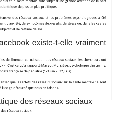
ociaux et la santé mentale font l’objet d’une grande attention de la part
les
réseaux
scientifique de plus en plus prolifique.
sociaux
affectent-
ils
on intensive des réseaux sociaux et les problèmes psychologiques a été
la
santé
ment d’anxiété, de symptômes dépressifs, de stress ou, dans les cas les
mentale
bjectif et de l’estime de soi.
des
adolescents
?
cebook existe-t-elle vraiment
les de l’humeur et l’utilisation des réseaux sociaux, les chercheurs ont
ok ». C’est ce qu’a rapporté Margot Morgiève, psychologue clinicienne,
iété française de pédiatrie (1-3 juin 2022, Lille).
penser que les effets des réseaux sociaux sur la santé mentale ne sont
à l’usage détourné que nous en faisons.
matique des réseaux sociaux
e des réseaux sociaux.