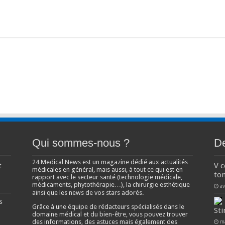
Qui sommes-nous ?
De
24 Medical News est un magazine dédié aux actualités
t
V 
médicales en général, mais aussi, à tout ce qui est en
ton
rapport avec le secteur santé (technologie médicale,
médicaments, phytothérapie…), la chirurgie esthétique
av
ainsi que les news de vos stars adorés.
s
Grâce à une équipe de rédacteurs spécialisés dans le
Sti
domaine médical et du bien-être, vous pouvez trouver
des informations, des astuces mais également des
m