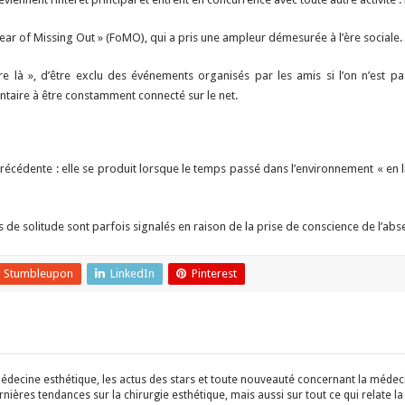
ear of Missing Out » (FoMO), qui a pris une ampleur démesurée à l’ère sociale.
tre là », d’être exclu des événements organisés par les amis si l’on n’est
aire à être constamment connecté sur le net.
t la précédente : elle se produit lorsque le temps passé dans l’environnement «
s de solitude sont parfois signalés en raison de la prise de conscience de l’abs
Stumbleupon
LinkedIn
Pinterest
édecine esthétique, les actus des stars et toute nouveauté concernant la médecin
ières tendances sur la chirurgie esthétique, mais aussi sur tout ce qui relate la