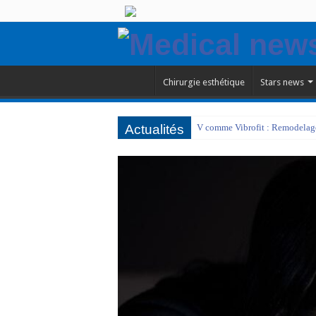
Chirurgie esthétique
Stars news
Actualités
V comme Vibrofit : Remodelage 