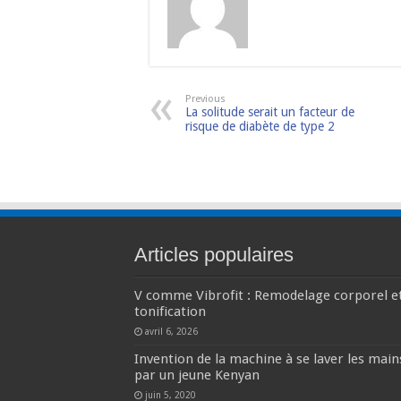
Previous
La solitude serait un facteur de
risque de diabète de type 2
Articles populaires
V comme Vibrofit : Remodelage corporel e
tonification
avril 6, 2026
Invention de la machine à se laver les main
par un jeune Kenyan
juin 5, 2020