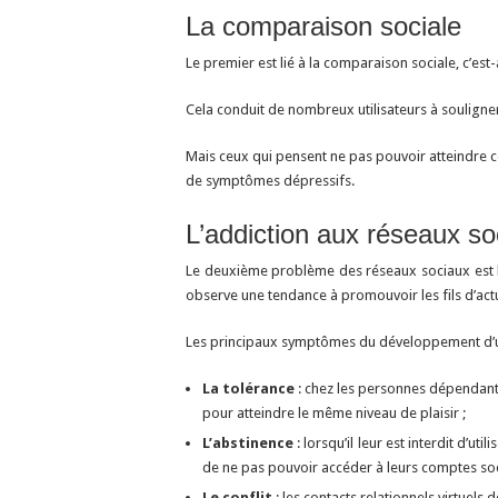
La comparaison sociale
Le premier est lié à la comparaison sociale, c’es
Cela conduit de nombreux utilisateurs à souligner 
Mais ceux qui pensent ne pas pouvoir atteindre ce
de symptômes dépressifs.
L’addiction aux réseaux so
Le deuxième problème des réseaux sociaux est l
observe une tendance à promouvoir les fils d’actu
Les principaux symptômes du développement d’un
La tolérance
: chez les personnes dépendante
pour atteindre le même niveau de plaisir ;
L’abstinence
: lorsqu’il leur est interdit d’u
de ne pas pouvoir accéder à leurs comptes soc
Le conflit
: les contacts relationnels virtuels d