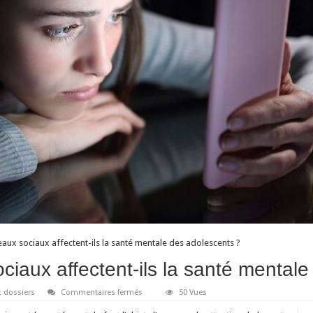
eaux sociaux affectent-ils la santé mentale des adolescents ?
ciaux affectent-ils la santé mental
sur
t dossiers
Commentaires fermés
50 Vues
En
quoi