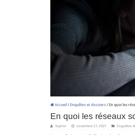
Accueil
/
Enquêtes et dossiers
/
En quoi les rés
En quoi les réseaux so
Sophie
novembre 27, 2023
Enquêtes e