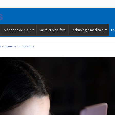
Médecine de A à Z
Santé et bien-être
Technologie médicale
En
corporel et tonification