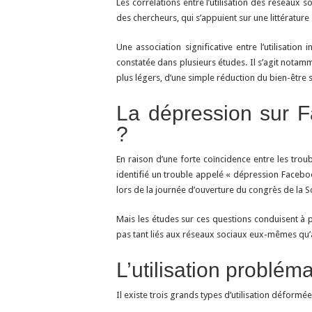
Les corrélations entre l’utilisation des réseaux s
des chercheurs, qui s’appuient sur une littérature 
Une association significative entre l’utilisati
constatée dans plusieurs études. Il s’agit notam
plus légers, d’une simple réduction du bien-être su
La dépression sur Fa
?
En raison d’une forte coïncidence entre les troub
identifié un trouble appelé « dépression Facebo
lors de la journée d’ouverture du congrès de la Soc
Mais les études sur ces questions conduisent à 
pas tant liés aux réseaux sociaux eux-mêmes qu’
L’utilisation problé
Il existe trois grands types d’utilisation déformé