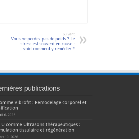
Suivant
Vous ne perdez pas de poids ? Le
stress est souvent en cause :
voici comment y remédier ?
rnières publications
comme Vibrofit : Remodelage corporel et
ification
ril 6, 2026
U comme Ultrasons thérapeutiques :
mulation tissulaire et régénération
ars 10, 2026