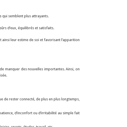
s qui semblent plus attrayants.
rs d’eux, équilibrés et satisfaits.
insi leur estime de soi et favorisant l’apparition
de manquer des nouvelles importantes. Ainsi, on
isée.
e de rester connecté, de plus en plus longtemps,
tience, d’inconfort ou d’irritabilité au simple fait
isirs, sports, études, travail, etc.