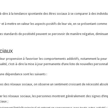
t-à-dire à la tendance spontanée des êtres sociaux à se comparer à des individu
et à mettre en valeur les aspects positifs de leur vie, en se présentant comme sû
s standards de positivité peuvent se percevoir de manière négative, diminuant a
ciaux
eur propension à favoriser les comportements addictifs, notamment la peur 
alité, c’est-à-dire la mise à jour permanente d’une liste de nouvelles personnal
e dépendance sont les suivants :
s des réseaux sociaux, on observe un sentiment croissant de nécessité absolu
tiliser les réseaux sociaux, les personnes montrent généralement des signes d’impa
iaux ;
eviennent l’intérêt principal et entrent en concurrence avec toute autre activité : lo