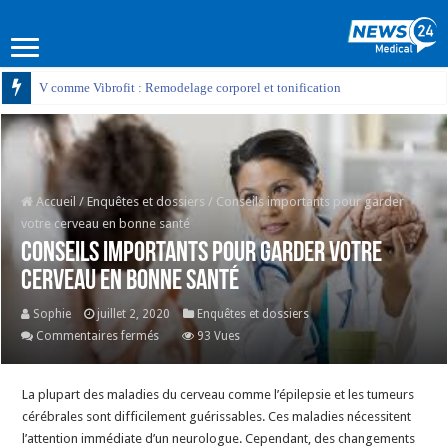
V comme Vibrofit : Remodelage corporel et tonification
Accueil
/
Enquêtes et dossiers
/
Conseils importants pour garder
votre cerveau en bonne santé
Conseils importants pour garder votre
cerveau en bonne santé
Sophie
juillet 2, 2020
Enquêtes et dossiers
sur
Commentaires fermés
93 Vues
Conseils
importants
La plupart des maladies du cerveau comme l’épilepsie et les tumeurs
pour
cérébrales sont difficilement guérissables. Ces maladies nécessitent
garder
l’attention immédiate d’un neurologue. Cependant, des changements
votre