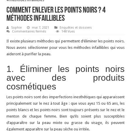
Comment enlever les points noirs ? 4
méthodes infaillibles
Sophie
mai 7, 2021
Enquêtes et dossiers
sur
Commentaires fermés
148 Vues
Comment
enlever
Il existe plusieurs méthodes qui permettent d’éliminer les points noirs.
les
points
Nous avons sélectionner pour vous les méthodes infaillibles qui vous
noirs
aideront à purifier la peau.
?
4
méthodes
infaillibles
1. Éliminer les points noirs
avec des produits
cosmétiques
Les points noirs sont des imperfections inesthétiques qui apparaissent
principalement sur le nez à tout âge : que vous ayez 15 ou 65 ans, les
points blancs et les points noirs sont toujours présents sur le nez et le
menton de chaque femme. Bien qu’ils soient plus susceptibles
d’apparaître sur la peau mixte ou grasse du visage, ils peuvent
également apparaître sur la peau sèche ou irritée.