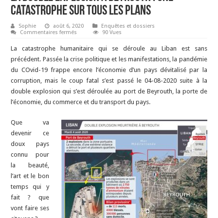
catastrophe sur tous les plans
Sophie
août 6, 2020
Enquêtes et dossiers
sur
Commentaires fermés
90 Vues
La
double
La catastrophe humanitaire qui se déroule au Liban est sans
explosion
à
précédent. Passée la crise politique et les manifestations, la pandémie
Beyrouth
du COvid-19 frappe encore l’économie d’un pays dévitalisé par la
:
une
corruption, mais le coup fatal s’est passé le 04-08-2020 suite à la
catastrophe
sur
double explosion qui s’est déroulée au port de Beyrouth, la porte de
tous
l’économie, du commerce et du transport du pays.
les
plans
Que va
devenir ce
doux pays
connu pour
la beauté,
l’art et le bon
temps qui y
fait ? que
vont faire ses