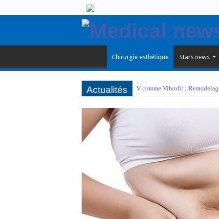
Chirurgie esthétique
Stars news
Actualités
V comme Vibrofit : Remodelage 