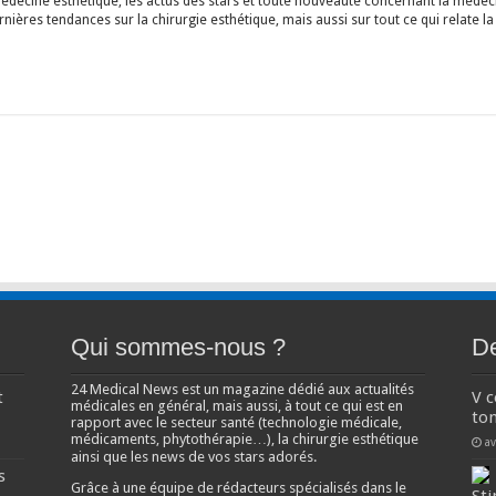
édecine esthétique, les actus des stars et toute nouveauté concernant la médecin
ières tendances sur la chirurgie esthétique, mais aussi sur tout ce qui relate la
Qui sommes-nous ?
De
24 Medical News est un magazine dédié aux actualités
t
V 
médicales en général, mais aussi, à tout ce qui est en
ton
rapport avec le secteur santé (technologie médicale,
médicaments, phytothérapie…), la chirurgie esthétique
av
ainsi que les news de vos stars adorés.
s
Grâce à une équipe de rédacteurs spécialisés dans le