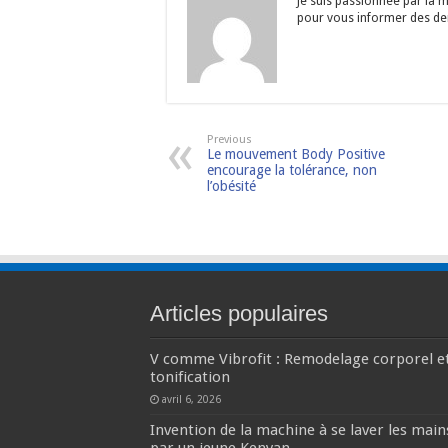
Je suis passionnée par la m
pour vous informer des dern
Previous
Le mouvement Body Positive
encourage la tolérance, non
l’obésité
Articles populaires
V comme Vibrofit : Remodelage corporel e
tonification
avril 6, 2026
Invention de la machine à se laver les main