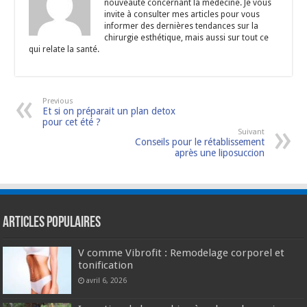
nouveauté concernant la médecine. Je vous
invite à consulter mes articles pour vous
informer des dernières tendances sur la
chirurgie esthétique, mais aussi sur tout ce
qui relate la santé.
Previous
Et si on préparait un plan detox
pour cet été ?
Suivant
Conseils pour le rétablissement
après une liposuccion
Articles populaires
V comme Vibrofit : Remodelage corporel et
tonification
avril 6, 2026