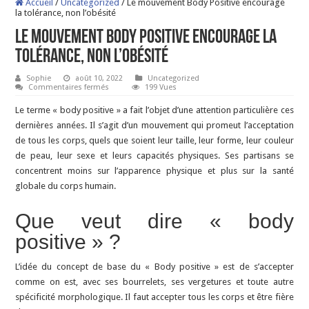
Accueil
/
Uncategorized
/
Le mouvement Body Positive encourage
la tolérance, non l’obésité
Le mouvement Body Positive encourage la
tolérance, non l’obésité
Sophie
août 10, 2022
Uncategorized
sur
Commentaires fermés
199 Vues
Le
mouvement
Le terme « body positive » a fait l’objet d’une attention particulière ces
Body
Positive
dernières années. Il s’agit d’un mouvement qui promeut l’acceptation
encourage
de tous les corps, quels que soient leur taille, leur forme, leur couleur
la
tolérance,
de peau, leur sexe et leurs capacités physiques. Ses partisans se
non
l’obésité
concentrent moins sur l’apparence physique et plus sur la santé
globale du corps humain.
Que veut dire « body
positive » ?
L’idée du concept de base du « Body positive » est de s’accepter
comme on est, avec ses bourrelets, ses vergetures et toute autre
spécificité morphologique. Il faut accepter tous les corps et être fière