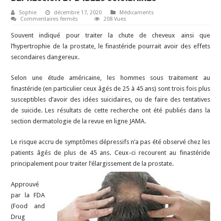
Sophie
décembre 17, 2020
Médicaments
sur
Commentaires fermés
208 Vues
Le
finastéride
Souvent indiqué pour traiter la chute de cheveux ainsi que
lié
à
l’hypertrophie de la prostate, le finastéride pourrait avoir des effets
un
secondaires dangereux.
risque
accru
de
dépression
Selon une étude américaine, les hommes sous traitement au
et
finastéride (en particulier ceux âgés de 25 à 45 ans) sont trois fois plus
d’idées
suicidaires
susceptibles d’avoir des idées suicidaires, ou de faire des tentatives
de suicide. Les résultats de cette recherche ont été publiés dans la
section dermatologie de la revue en ligne JAMA.
Le risque accru de symptômes dépressifs n’a pas été observé chez les
patients âgés de plus de 45 ans. Ceux-ci recourent au finastéride
principalement pour traiter l’élargissement de la prostate.
Approuvé
par la FDA
(Food and
Drug