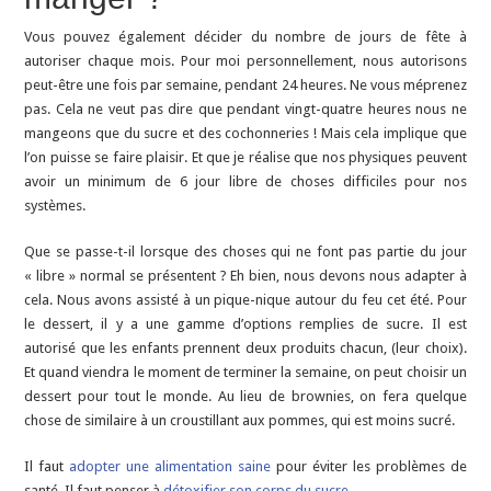
Vous pouvez également décider du nombre de jours de fête à
autoriser chaque mois. Pour moi personnellement, nous autorisons
peut-être une fois par semaine, pendant 24 heures. Ne vous méprenez
pas. Cela ne veut pas dire que pendant vingt-quatre heures nous ne
mangeons que du sucre et des cochonneries ! Mais cela implique que
l’on puisse se faire plaisir. Et que je réalise que nos physiques peuvent
avoir un minimum de 6 jour libre de choses difficiles pour nos
systèmes.
Que se passe-t-il lorsque des choses qui ne font pas partie du jour
« libre » normal se présentent ? Eh bien, nous devons nous adapter à
cela. Nous avons assisté à un pique-nique autour du feu cet été. Pour
le dessert, il y a une gamme d’options remplies de sucre. Il est
autorisé que les enfants prennent deux produits chacun, (leur choix).
Et quand viendra le moment de terminer la semaine, on peut choisir un
dessert pour tout le monde. Au lieu de brownies, on fera quelque
chose de similaire à un croustillant aux pommes, qui est moins sucré.
Il faut
adopter une alimentation saine
pour éviter les problèmes de
santé. Il faut penser à
détoxifier son corps du sucre
.