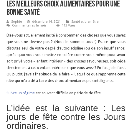
Les meilleurs choix alimentaires pour une
bonne santé
Sophie
décembre 14, 2021
Santé et bien-être
sur
Commentaires fermés
113 Vues
Les
meilleurs
Êtes-vous actuellement incité à consommer des choses que vous savez
choix
alimentaires
que vous ne devriez pas ? (Nous le sommes tous !) Est-ce que vous
pour
discutez seul de votre degré d’autodiscipline (ou de son insuffisance)
une
bonne
après quoi vous vous mettez en colère contre vous-même pour avoir
santé
soit privé votre « enfant intérieur » des choses savoureuses, soit cédé
directement à cet « enfant intérieur » que vous avez ? En fait, je le fais !
Ou plutôt, j’avais l’habitude de le faire – jusqu’à ce que j’apprenne cette
idée qui m’a aidé à faire des choix alimentaires plus intelligents.
Suivre un régime
est souvent difficile en période de fête.
L’idée est la suivante : Les
jours de fête contre les Jours
ordinaires.