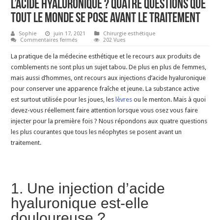
l’acide hyaluronique ? Quatre questions que
tout le monde se pose avant le traitement
Sophie
juin 17, 2021
Chirurgie esthétique
sur
Commentaires fermés
202 Vues
La
première
La pratique de la médecine esthétique et le recours aux produits de
fois
pour
comblements ne sont plus un sujet tabou. De plus en plus de femmes,
un
mais aussi d’hommes, ont recours aux injections d’acide hyaluronique
traitement
à
pour conserver une apparence fraîche et jeune. La substance active
l’acide
hyaluronique
est surtout utilisée pour les joues, les
lèvres
ou le menton. Mais à quoi
?
devez-vous réellement faire attention lorsque vous osez vous faire
Quatre
questions
injecter pour la première fois ? Nous répondons aux quatre questions
que
tout
les plus courantes que tous les néophytes se posent avant un
le
monde
traitement.
se
pose
avant
le
traitement
1. Une injection d’acide
hyaluronique est-elle
douloureuse ?