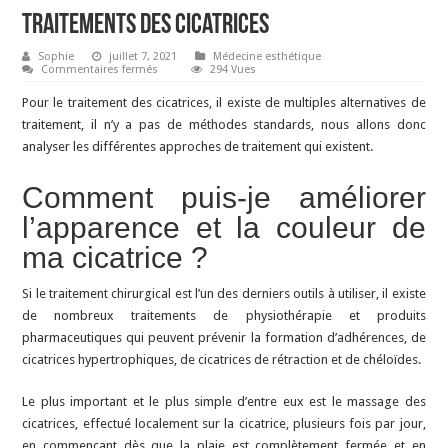
Traitements des cicatrices
Sophie
juillet 7, 2021
Médecine esthétique
sur
Commentaires fermés
294 Vues
Traitements
des
Pour le traitement des cicatrices, il existe de multiples alternatives de
cicatrices
traitement, il n’y a pas de méthodes standards, nous allons donc
analyser les différentes approches de traitement qui existent.
Comment puis-je améliorer
l’apparence et la couleur de
ma cicatrice ?
Si le traitement chirurgical est l’un des derniers outils à utiliser, il existe
de nombreux traitements de physiothérapie et produits
pharmaceutiques qui peuvent prévenir la formation d’adhérences, de
cicatrices hypertrophiques, de cicatrices de rétraction et de chéloïdes.
Le plus important et le plus simple d’entre eux est le massage des
cicatrices, effectué localement sur la cicatrice, plusieurs fois par jour,
en commençant dès que la plaie est complètement fermée et en