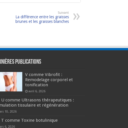
Suivant
La différence entre les graisses
brunes et les graisses blanches
rnières publications
V comme Vibrofit :
Remodelage corporel et
tonification
avril 6, 2026
U comme Ultrasons thérapeutiques :
mulation tissulaire et régénération
ars 10, 2026
T comme Toxine botulinique
ars 6, 2026