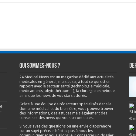
Qui sommes-nous ?
De
24 Medical News est un magazine dédié aux actualités
médicales en général, mais aussi, à tout ce qui est en
rapport avec le secteur santé (technologie médicale,
médicaments, phytothérapie…), la chirurgie esthétique
ainsi que les news de vos stars adorés.
Grâce à une équipe de rédacteurs spécialisés dans le
se
domaine médical et du bien-être, vous pouvez trouver
e
Sti
des informations, des astuces mais également des
conseils et des news qui vous seront utiles.
m
Si vous avez des questions ou une envie d’apprendre
sur un sujet précis, n’hésitez pas à nous les
m
communiquer et nous allons leur consacrer un dossier.