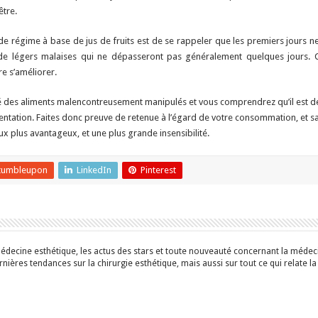
être.
 de régime à base de jus de fruits est de se rappeler que les premiers jours n
e légers malaises qui ne dépasseront pas généralement quelques jours. C
e s’améliorer.
des aliments malencontreusement manipulés et vous comprendrez qu’il est de
tation. Faites donc preuve de retenue à l’égard de votre consommation, et sa
ux plus avantageux, et une plus grande insensibilité.
tumbleupon
LinkedIn
Pinterest
édecine esthétique, les actus des stars et toute nouveauté concernant la médecin
ières tendances sur la chirurgie esthétique, mais aussi sur tout ce qui relate la