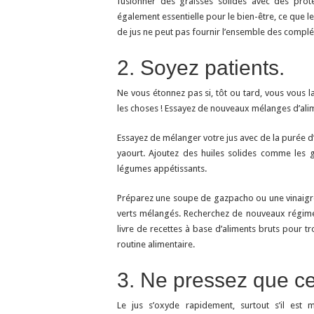
fusionner des graisses solides avec des prot
également essentielle pour le bien-être, ce que 
de jus ne peut pas fournir l’ensemble des complé
2. Soyez patients.
Ne vous étonnez pas si, tôt ou tard, vous vous l
les choses ! Essayez de nouveaux mélanges d’alim
Essayez de mélanger votre jus avec de la purée d’
yaourt. Ajoutez des huiles solides comme les gra
légumes appétissants.
Préparez une soupe de gazpacho ou une vinaigr
verts mélangés. Recherchez de nouveaux régimes
livre de recettes à base d’aliments bruts pour tr
routine alimentaire.
3. Ne pressez que ce
Le jus s’oxyde rapidement, surtout s’il est 