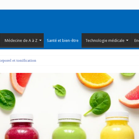
Médecine de A à Z
Santé et bien-être
Technologie médicale
En
porel et tonification