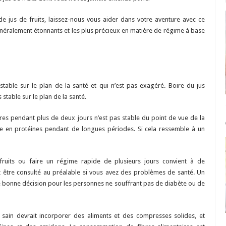
base
de
jus
e jus de fruits, laissez-nous vous aider dans votre aventure avec ce
de
fruit
généralement étonnants et les plus précieux en matière de régime à base
:
les
5
meilleurs
conseils
table sur le plan de la santé et qui n’est pas exagéré. Boire du jus
 stable sur le plan de la santé.
s pendant plus de deux jours n’est pas stable du point de vue de la
e en protéines pendant de longues périodes. Si cela ressemble à un
ruits ou faire un régime rapide de plusieurs jours convient à de
 être consulté au préalable si vous avez des problèmes de santé. Un
ne bonne décision pour les personnes ne souffrant pas de diabète ou de
sain devrait incorporer des aliments et des compresses solides, et