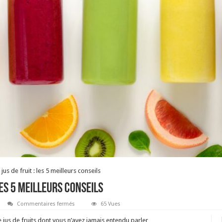
us de fruit : les 5 meilleurs conseils
les 5 meilleurs conseils
sur
Commentaires fermés
65 Vues
Régime
à
 jus de fruits dont vous n’avez jamais entendu parler