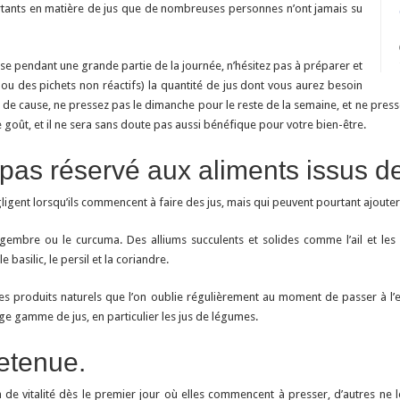
ortants en matière de jus que de nombreuses personnes n’ont jamais su
se pendant une grande partie de la journée, n’hésitez pas à préparer et
 ou des pichets non réactifs) la quantité de jus dont vous aurez besoin
t de cause, ne pressez pas le dimanche pour le reste de la semaine, et ne pres
goût, et il ne sera sans doute pas aussi bénéfique pour votre bien-être.
pas réservé aux aliments issus de 
igent lorsqu’ils commencent à faire des jus, mais qui peuvent pourtant ajouter
embre ou le curcuma. Des alliums succulents et solides comme l’ail et les 
basilic, le persil et la coriandre.
 des produits naturels que l’on oublie régulièrement au moment de passer à l
rge gamme de jus, en particulier les jus de légumes.
retenue.
 de vitalité dès le premier jour où elles commencent à presser, d’autres ne 