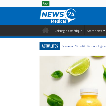
Chirurgie esthétique
Stars news
Actualités
V comme Vibrofit : Remodelage cor