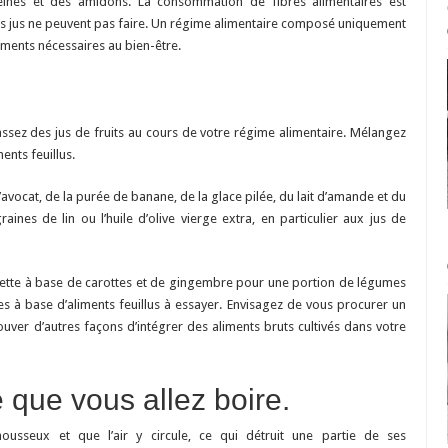
éines et des amidons. La consommation de fibres alimentaires est
les jus ne peuvent pas faire. Un régime alimentaire composé uniquement
ments nécessaires au bien-être.
assez des jus de fruits au cours de votre régime alimentaire. Mélangez
ents feuillus.
avocat, de la purée de banane, de la glace pilée, du lait d’amande et du
ines de lin ou l’huile d’olive vierge extra, en particulier aux jus de
ette à base de carottes et de gingembre pour une portion de légumes
 à base d’aliments feuillus à essayer. Envisagez de vous procurer un
ouver d’autres façons d’intégrer des aliments bruts cultivés dans votre
 que vous allez boire.
mousseux et que l’air y circule, ce qui détruit une partie de ses