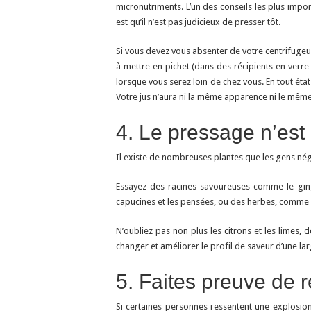
micronutriments. L’un des conseils les plus imp
est qu’il n’est pas judicieux de presser tôt.
Si vous devez vous absenter de votre centrifugeu
à mettre en pichet (dans des récipients en verre
lorsque vous serez loin de chez vous. En tout éta
Votre jus n’aura ni la même apparence ni le même 
4. Le pressage n’est 
Il existe de nombreuses plantes que les gens négl
Essayez des racines savoureuses comme le ging
capucines et les pensées, ou des herbes, comme le 
N’oubliez pas non plus les citrons et les limes,
changer et améliorer le profil de saveur d’une la
5. Faites preuve de 
Si certaines personnes ressentent une explosion