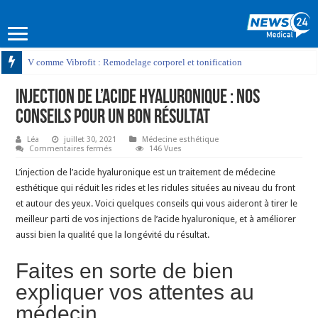
V comme Vibrofit : Remodelage corporel et tonification
Injection de l’acide hyaluronique : nos
conseils pour un bon résultat
Léa
juillet 30, 2021
Médecine esthétique
sur
Commentaires fermés
146 Vues
Injection
de
L’injection de l’acide hyaluronique est un traitement de médecine
l’acide
hyaluronique
esthétique qui réduit les rides et les ridules situées au niveau du front
:
et autour des yeux. Voici quelques conseils qui vous aideront à tirer le
nos
conseils
meilleur parti de vos injections de l’acide hyaluronique, et à améliorer
pour
un
aussi bien la qualité que la longévité du résultat.
bon
résultat
Faites en sorte de bien
expliquer vos attentes au
médecin