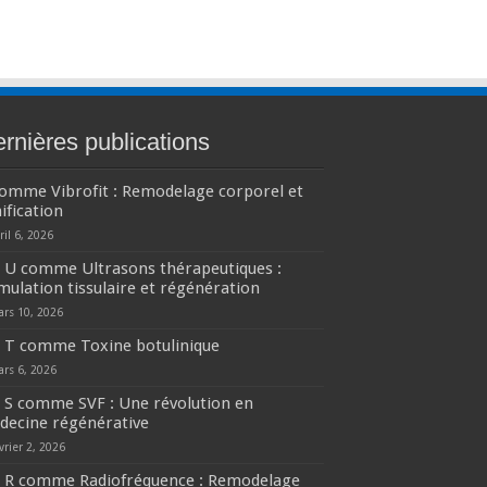
rnières publications
comme Vibrofit : Remodelage corporel et
ification
ril 6, 2026
U comme Ultrasons thérapeutiques :
mulation tissulaire et régénération
ars 10, 2026
T comme Toxine botulinique
ars 6, 2026
S comme SVF : Une révolution en
decine régénérative
vrier 2, 2026
R comme Radiofréquence : Remodelage