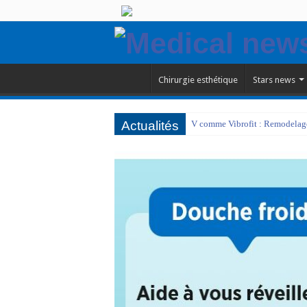
Chirurgie esthétique
Stars news
Actualités
V comme Vibrofit : Remodelage 