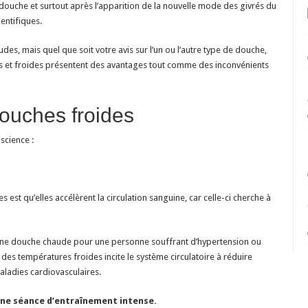
froides
 douche et surtout après l’apparition de la nouvelle mode des givrés du
:
ientifiques.
Avantages
et
inconvénients
es, mais quel que soit votre avis sur l’un ou l’autre type de douche,
s et froides présentent des avantages tout comme des inconvénients
ouches froides
science :
est qu’elles accélèrent la circulation sanguine, car celle-ci cherche à
d’une douche chaude pour une personne souffrant d’hypertension ou
 des températures froides incite le système circulatoire à réduire
maladies cardiovasculaires.
une séance d’entraînement intense.