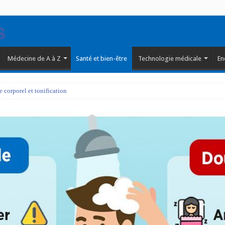
Médecine de A à Z
Santé et bien-être
Technologie médicale
En
corporel et tonification