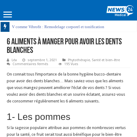
V comme Vibrofit : Remodelage corporel et tonification
6 aliments à manger pour avoir les dents
blanches
Léa
septembre 1, 2021
Phytothérapie
,
Santé et bien-être
sur
Commentaires fermés
195 Vues
6
aliments
On connait tous l’importance de la bonne hygiène bucco-dentaire
à
manger
pour avoir des dents blanches… Mais saviez-vous que les aliments
pour
que vous mangez peuvent améliorer l’éclat de vos dents ? Si vous
avoir
les
voulez avoir des dents blanches et un sourire éclatant, assurez-vous
dents
blanches
de consommer régulièrement les 6 aliments suivants.
1- Les pommes
Si la sagesse populaire attribue aux pommes de nombreuses vertus
pour la santé, ce fruit serait tout aussi bénéfique pour le bien-être