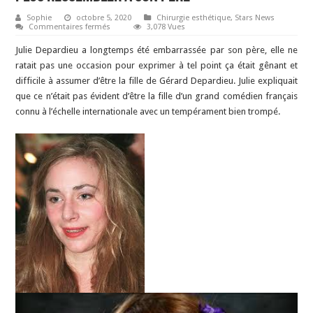
Sophie
octobre 5, 2020
Chirurgie esthétique
,
Stars News
sur
Commentaires fermés
3,078 Vues
Les
rhinoplasties
Julie Depardieu a longtemps été embarrassée par son père, elle ne
de
Julie
ratait pas une occasion pour exprimer à tel point ça était gênant et
Depardieu
difficile à assumer d’être la fille de Gérard Depardieu. Julie expliquait
pour
ne
que ce n’était pas évident d’être la fille d’un grand comédien français
plus
ressembler
connu à l’échelle internationale avec un tempérament bien trompé.
à
son
père