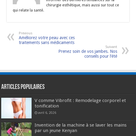
chirurgie esthétique, mais aussi sur tout ce
qui relate la santé.
Previous
Améliorez votre peau avec ces
traitements sans médicaments
Suivant
Prenez soin de vos jambes. Nos
conseils pour l’été
Articles populaires
V comme Vibrofit : Remodelage corporel et
tonification
avril 6, 2026
Invention de la machine à se laver les mains
par un jeune Kenyan