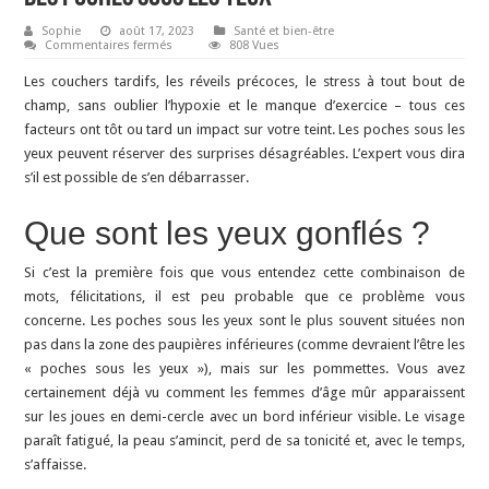
Sophie
août 17, 2023
Santé et bien-être
sur
Commentaires fermés
808 Vues
Des
poches
Les couchers tardifs, les réveils précoces, le stress à tout bout de
sous
les
champ, sans oublier l’hypoxie et le manque d’exercice – tous ces
yeux
facteurs ont tôt ou tard un impact sur votre teint. Les poches sous les
yeux peuvent réserver des surprises désagréables. L’expert vous dira
s’il est possible de s’en débarrasser.
Que sont les yeux gonflés ?
Si c’est la première fois que vous entendez cette combinaison de
mots, félicitations, il est peu probable que ce problème vous
concerne. Les poches sous les yeux sont le plus souvent situées non
pas dans la zone des paupières inférieures (comme devraient l’être les
« poches sous les yeux »), mais sur les pommettes. Vous avez
certainement déjà vu comment les femmes d’âge mûr apparaissent
sur les joues en demi-cercle avec un bord inférieur visible. Le visage
paraît fatigué, la peau s’amincit, perd de sa tonicité et, avec le temps,
s’affaisse.