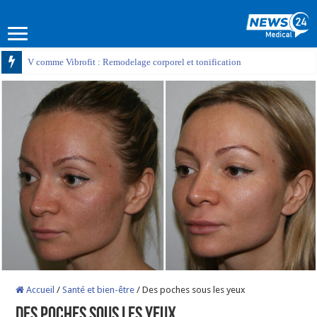
V comme Vibrofit : Remodelage corporel et tonification
Accueil
/
Santé et bien-être
/
Des poches sous les yeux
Des poches sous les yeux