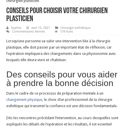
chirurgien plasticien
Conseils pour choisir votre chirurgien
plasticien
Sophie
avril 13, 2021
Chirurgie esthétique
sur
Commentaires fermés
139 Vues
Conseils
pour
Lorsqu’une personne va subir une intervention liée à la chirurgie
choisir
votre
plastique, elle doit passer par un important état de réflexion, car
chirurgien
l’opération impliquera des changements dans sa physionomie avec
plasticien
lesquels elle devra vivre et s’habituer.
Des conseils pour vous aider
à prendre la bonne décision
Dans le cadre de ce processus de préparation mentale à un
changement physique
, le choix d’un professionnel de la chirurgie
esthétique qui transmet la confiance est une décision fondamentale.
Dès les rencontres précédant l’intervention, au cours desquelles sont
expliqués les détails de l’opération et les résultats, il est essentiel