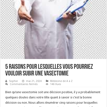
5 raisons pour lesquelles vous pourriez
vouloir subir une vasectomie
Sophie
mai 21, 2024
Médecine de A à Z
sur
Commentaires fermés
146 Vues
5
raisons
Bien qu’une vasectomie soit une décision positive, il y a probablement
pour
lesquelles
quelques doutes dans votre tête quant à savoir si c’est la bonne
vous
décision ou non. Nous allons énumérer cinq raisons pour lesquelles
pourriez
vouloir