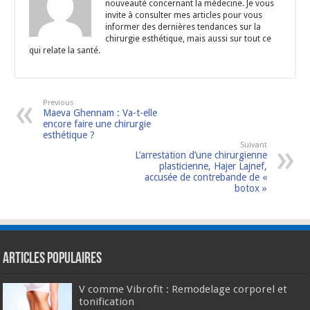
nouveauté concernant la médecine. Je vous
invite à consulter mes articles pour vous
informer des dernières tendances sur la
chirurgie esthétique, mais aussi sur tout ce
qui relate la santé.
Previous
Maeva Ghennam : Va-t-elle
encore faire une chirurgie
esthétique ?
Suivant
L’arrestation d’une chirurgienne
plasticienne, Hajer Lajnef,
accusée de contrebande de «
botox »
Articles populaires
V comme Vibrofit : Remodelage corporel et
tonification