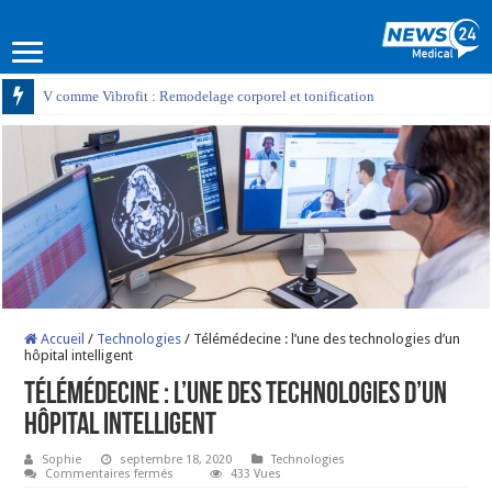
V comme Vibrofit : Remodelage corporel et tonification
Accueil
/
Technologies
/
Télémédecine : l’une des technologies d’un
hôpital intelligent
Télémédecine : l’une des technologies d’un
hôpital intelligent
Sophie
septembre 18, 2020
Technologies
sur
Commentaires fermés
433 Vues
Télémédecine