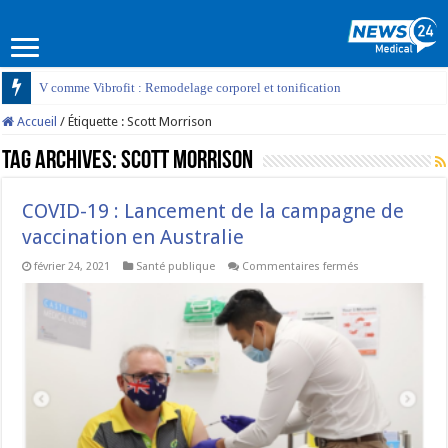
V comme Vibrofit : Remodelage corporel et tonification
Accueil
/
Étiquette :
Scott Morrison
Tag Archives:
Scott Morrison
COVID-19 : Lancement de la campagne de
vaccination en Australie
sur
février 24, 2021
Santé publique
Commentaires fermés
COVID-
19
:
Lancement
de
la
campagne
de
vaccination
en
Australie