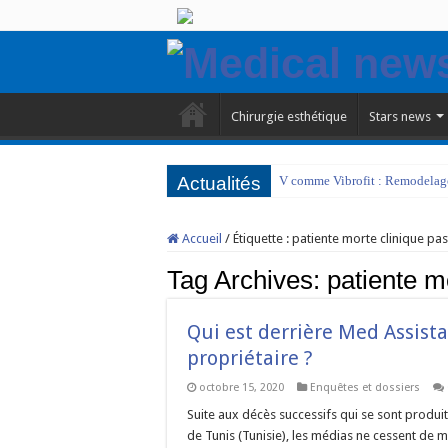
Chirurgie esthétique
Stars news
Actualités
V comme Vibrofit : Remodelage 
Accueil
/
Étiquette :
patiente morte clinique pas
Tag Archives:
patiente m
Qui est derrière Med Assista
propriétaire ?
octobre 15, 2020
Enquêtes et dossiers
Suite aux décès successifs qui se sont produit
de Tunis (Tunisie), les médias ne cessent de m