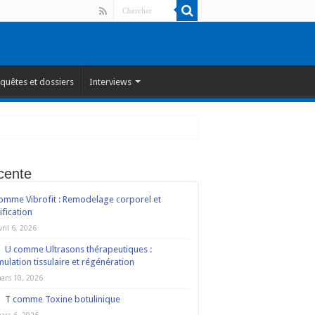
quêtes et dossiers
Interviews
cente
omme Vibrofit : Remodelage corporel et
ification
vril 6, 2026
U comme Ultrasons thérapeutiques :
mulation tissulaire et régénération
ars 10, 2026
T comme Toxine botulinique