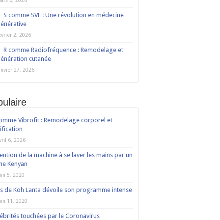
ars 6, 2026
S comme SVF : Une révolution en médecine
énérative
évrier 2, 2026
R comme Radiofréquence : Remodelage et
énération cutanée
anvier 27, 2026
ulaire
omme Vibrofit : Remodelage corporel et
ification
vril 6, 2026
ention de la machine à se laver les mains par un
ne Kenyan
uin 5, 2020
s de Koh Lanta dévoile son programme intense
uin 11, 2020
ébrités touchées par le Coronavirus