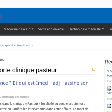
Médecine de A à Z
Santé et bien-être
Technologie médicale
En
corporel et tonification
teur
Ré
orte clinique pasteur
V c
ton
a
nce ? Et qui est Imed Hadj Hassine son
Sti
sur
Commentaires fermés
m
Qui
est
s dans la clinique « Pasteur » localisée au centre urbain nord
derrière
ettre en lumière les intervenants dans cette affaire. La mort de
Med