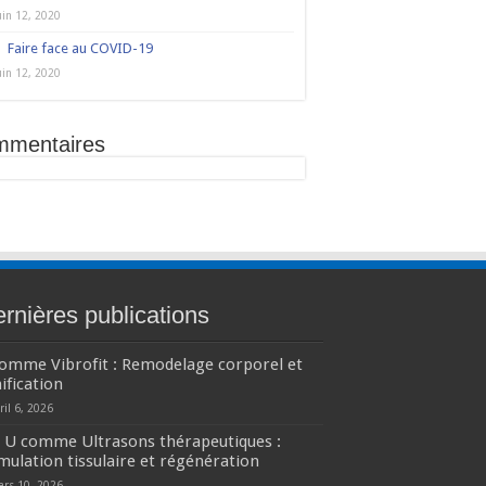
uin 12, 2020
Faire face au COVID-19
uin 12, 2020
mmentaires
rnières publications
comme Vibrofit : Remodelage corporel et
ification
ril 6, 2026
U comme Ultrasons thérapeutiques :
mulation tissulaire et régénération
ars 10, 2026