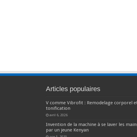
Articles populaires
V comme Vibrofit : Remodelage corporel e
tonification
avril 6, 2026
Invention de la machine à se laver les main
par un jeune Kenyan
juin 5, 2020