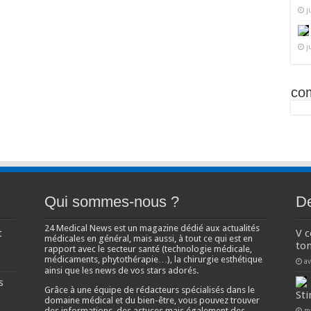
j
j
co
Qui sommes-nous ?
De
24 Medical News est un magazine dédié aux actualités
t
V 
médicales en général, mais aussi, à tout ce qui est en
ton
rapport avec le secteur santé (technologie médicale,
médicaments, phytothérapie…), la chirurgie esthétique
av
ainsi que les news de vos stars adorés.
s
Grâce à une équipe de rédacteurs spécialisés dans le
Sti
domaine médical et du bien-être, vous pouvez trouver
des informations, des astuces mais également des
m