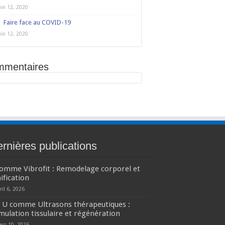
uin 12, 2020
Faire face au COVID-19
uin 12, 2020
mmentaires
rnières publications
comme Vibrofit : Remodelage corporel et
ification
ril 6, 2026
U comme Ultrasons thérapeutiques :
mulation tissulaire et régénération
ars 10, 2026