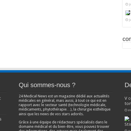
j
j
co
Qui sommes-nous ?
De
24 Medical News est un magazine dédié aux actualités
t
V 
médicales en général, mais aussi, à tout ce qui est en
ton
rapport avec le secteur santé (technologie médicale,
médicaments, phytothérapie…), la chirurgie esthétique
av
ainsi que les news de vos stars adorés.
s
Grâce à une équipe de rédacteurs spécialisés dans le
Sti
domaine médical et du bien-être, vous pouvez trouver
des informations, des astuces mais également des
m