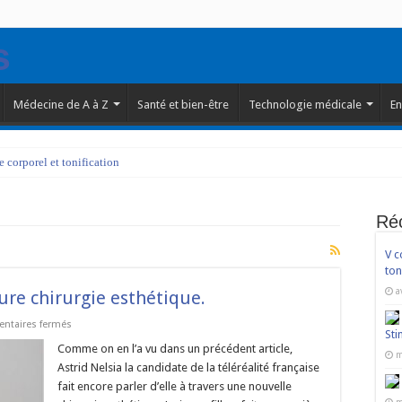
Médecine de A à Z
Santé et bien-être
Technologie médicale
En
corporel et tonification
Ré
V c
ton
a
ture chirurgie esthétique.
sur
taires fermés
Sti
Astrid
Nelsia
Comme on en l’a vu dans un précédent article,
m
parle
Astrid Nelsia la candidate de la téléréalité française
de
sa
fait encore parler d’elle à travers une nouvelle
future