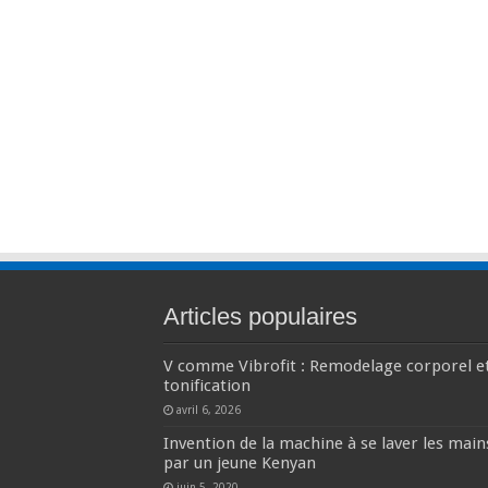
Articles populaires
V comme Vibrofit : Remodelage corporel e
tonification
avril 6, 2026
Invention de la machine à se laver les main
par un jeune Kenyan
juin 5, 2020