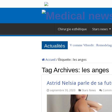
Chirurgie esthétique
Stars news
Actualités
V comme Vibrofit : Remodelage 
Accueil
/
Étiquette :
les anges
Tag Archives:
les anges
Astrid Nelsia parle de sa fu
septembre 30, 2020
Stars News
Commen