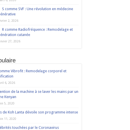
ars 6, 2026
S comme SVF : Une révolution en médecine
énérative
évrier 2, 2026
R comme Radiofréquence : Remodelage et
énération cutanée
anvier 27, 2026
ulaire
omme Vibrofit : Remodelage corporel et
ification
vril 6, 2026
ention de la machine à se laver les mains par un
ne Kenyan
uin 5, 2020
s de Koh Lanta dévoile son programme intense
uin 11, 2020
ébrités touchées par le Coronavirus