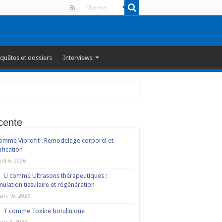
quêtes et dossiers
Interviews
cente
omme Vibrofit : Remodelage corporel et
ification
vril 6, 2026
U comme Ultrasons thérapeutiques :
mulation tissulaire et régénération
ars 10, 2026
T comme Toxine botulinique