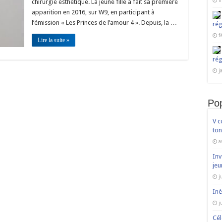
m
chirurgie esthétique. La jeune fille a fait sa première
chirurgie
esthétique.
apparition en 2016, sur W9, en participant à
l’émission « Les Princes de l’amour 4 ». Depuis, la …
rég
f
Lire la suite »
rég
j
Pop
V c
ton
a
Inv
jeu
j
Inè
j
Cél