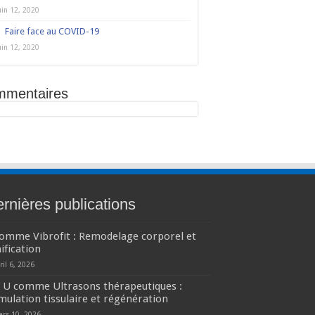
uin 12, 2020
Faire face au COVID-19
uin 12, 2020
mmentaires
rnières publications
comme Vibrofit : Remodelage corporel et
ification
ril 6, 2026
U comme Ultrasons thérapeutiques :
mulation tissulaire et régénération
ars 10, 2026