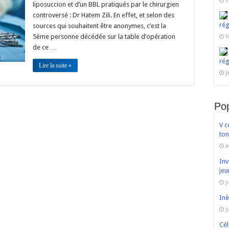
m
Dr
liposuccion et d’un BBL pratiqués par le chirurgien
Hatem
controversé : Dr Hatem Zili. En effet, et selon des
Zili
chirurgien
rég
sources qui souhaitent être anonymes, c’est la
esthétique,
principal
5ème personne décédée sur la table d’opération
f
accusé ?
de ce …
rég
Lire la suite »
j
Pop
V c
ton
a
Inv
jeu
j
Inè
j
Cél