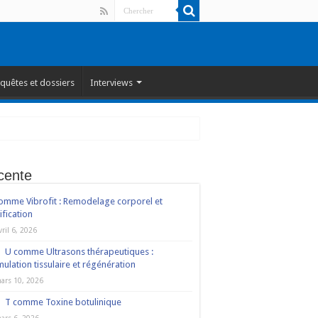
quêtes et dossiers
Interviews
cente
omme Vibrofit : Remodelage corporel et
ification
vril 6, 2026
U comme Ultrasons thérapeutiques :
mulation tissulaire et régénération
ars 10, 2026
T comme Toxine botulinique