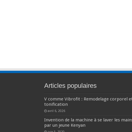
Articles populaires
V comme Vibrofit : Remodelage corporel e
tonification
avril 6, 2026
Invention de la machine à se laver les main
par un jeune Kenyan
juin 5, 2020