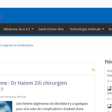
Médecine de A à Z
Santé et bien-être
Technologie médicale
En
corporel et tonification
Ré
V c
ton
a
ne : Dr Hatem Zili chirurgien
 ?
Sti
sur
ommentaires fermés
m
Mort
d’une
Une femme algérienne est décédée il y a quelques
patiente
jours à la suite de complications résultant d’une
algérienne :