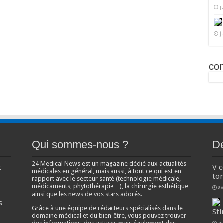
j
j
co
Qui sommes-nous ?
De
24 Medical News est un magazine dédié aux actualités
t
V 
médicales en général, mais aussi, à tout ce qui est en
ton
rapport avec le secteur santé (technologie médicale,
médicaments, phytothérapie…), la chirurgie esthétique
av
ainsi que les news de vos stars adorés.
s
Grâce à une équipe de rédacteurs spécialisés dans le
Sti
domaine médical et du bien-être, vous pouvez trouver
des informations, des astuces mais également des
m