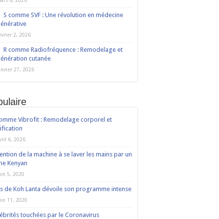
ars 6, 2026
S comme SVF : Une révolution en médecine
énérative
évrier 2, 2026
R comme Radiofréquence : Remodelage et
énération cutanée
anvier 27, 2026
ulaire
omme Vibrofit : Remodelage corporel et
ification
vril 6, 2026
ention de la machine à se laver les mains par un
ne Kenyan
uin 5, 2020
s de Koh Lanta dévoile son programme intense
uin 11, 2020
ébrités touchées par le Coronavirus