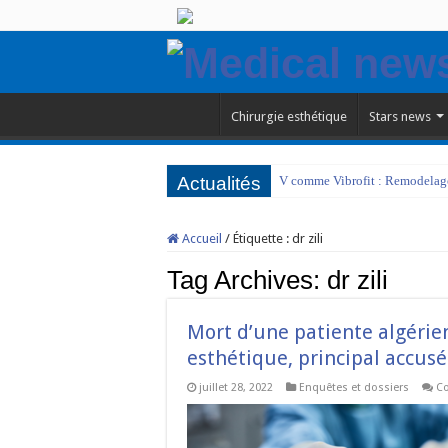
Chirurgie esthétique
Stars news
Actualités
V comme Vibrofit : Remodelage 
Accueil
/
Étiquette :
dr zili
Tag Archives:
dr zili
Mort d’une patiente algérien
esthétique, principal accusé
juillet 28, 2022
Enquêtes et dossiers
C