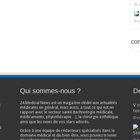
j
j
co
Qui sommes-nous ?
De
24 Medical News est un magazine dédié aux actualités
t
V 
médicales en général, mais aussi, à tout ce qui est en
ton
rapport avec le secteur santé (technologie médicale,
médicaments, phytothérapie…), la chirurgie esthétique
av
ainsi que les news de vos stars adorés.
s
Grâce à une équipe de rédacteurs spécialisés dans le
Sti
domaine médical et du bien-être, vous pouvez trouver
des informations, des astuces mais également des
m