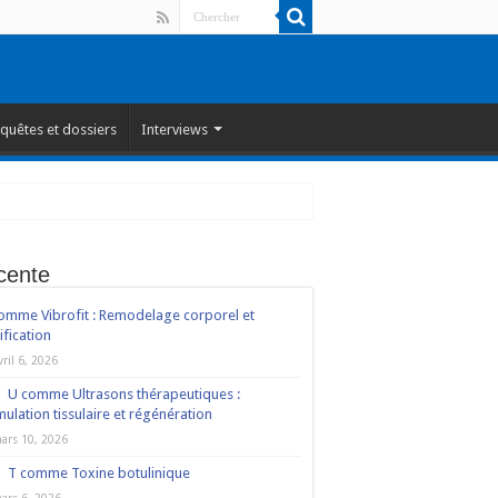
quêtes et dossiers
Interviews
cente
omme Vibrofit : Remodelage corporel et
ification
vril 6, 2026
U comme Ultrasons thérapeutiques :
mulation tissulaire et régénération
ars 10, 2026
T comme Toxine botulinique