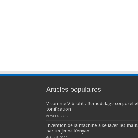
Articles populaires
V comme Vibrofit : Remodelage corporel e
tonification
avril 6, 2026
Invention de la machine à se laver les main
par un jeune Kenyan
juin 5, 2020