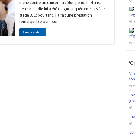
m
!!!
mené contre un cancer du côlon pendant 4 ans.
la
Cette maladie lui a été diagnostiquée en 2016 à un
mort
de
rég
stade 3. Et pourtant, il a fait une prestation
la
black
remarquable dans son …
f
panther
a
Lire la suite »
secoué
rég
tout
le
j
monde
Pop
V c
ton
a
Inv
jeu
j
Inè
j
Cél