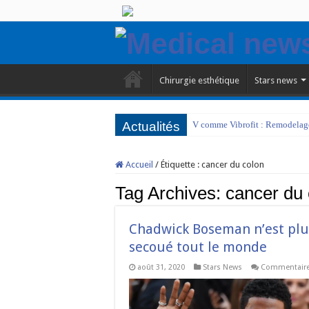
Chirurgie esthétique
Stars news
Actualités
V comme Vibrofit : Remodelage 
Accueil
/
Étiquette :
cancer du colon
Tag Archives:
cancer du 
Chadwick Boseman n’est plus 
secoué tout le monde
août 31, 2020
Stars News
Commentaire