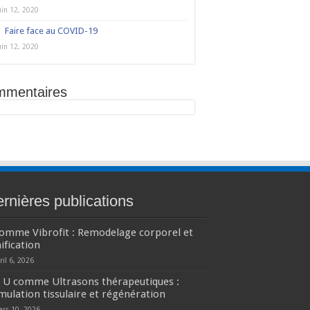
uin 12, 2020
Faire face au COVID-19
uin 12, 2020
mmentaires
rnières publications
comme Vibrofit : Remodelage corporel et
ification
ril 6, 2026
U comme Ultrasons thérapeutiques :
mulation tissulaire et régénération
ars 10, 2026