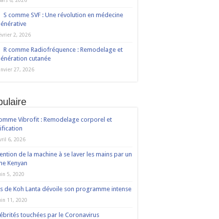
ars 6, 2026
S comme SVF : Une révolution en médecine
énérative
évrier 2, 2026
R comme Radiofréquence : Remodelage et
énération cutanée
anvier 27, 2026
ulaire
omme Vibrofit : Remodelage corporel et
ification
vril 6, 2026
ention de la machine à se laver les mains par un
ne Kenyan
uin 5, 2020
s de Koh Lanta dévoile son programme intense
uin 11, 2020
ébrités touchées par le Coronavirus