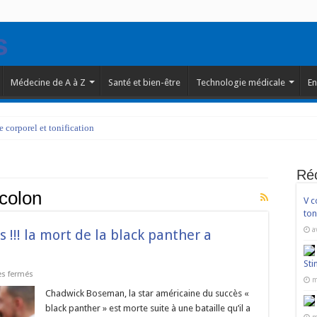
Médecine de A à Z
Santé et bien-être
Technologie médicale
En
corporel et tonification
Ré
colon
V c
ton
a
!!! la mort de la black panther a
Sti
sur
s fermés
m
Chadwick
Boseman
Chadwick Boseman, la star américaine du succès «
n’est
black panther » est morte suite à une bataille qu’il a
plus