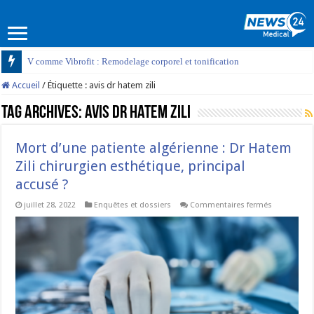
V comme Vibrofit : Remodelage corporel et tonification
Accueil
/
Étiquette :
avis dr hatem zili
Tag Archives:
avis dr hatem zili
Mort d’une patiente algérienne : Dr Hatem
Zili chirurgien esthétique, principal
accusé ?
sur
juillet 28, 2022
Enquêtes et dossiers
Commentaires fermés
Mort
d’une
patiente
algérienne :
Dr
Hatem
Zili
chirurgien
esthétique,
principal
accusé ?