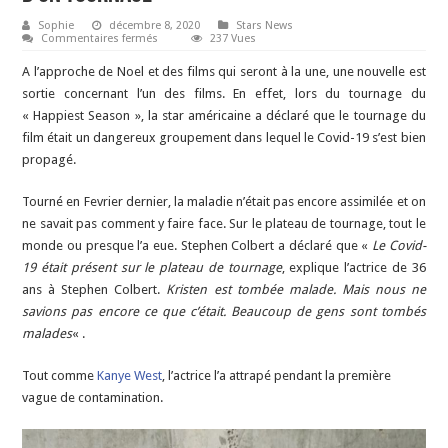
Sophie
décembre 8, 2020
Stars News
sur
Commentaires fermés
237 Vues
Kristen
Stewart
A l’approche de Noel et des films qui seront à la une, une nouvelle est
a
attrapé
sortie concernant l’un des films. En effet, lors du tournage du
le
« Happiest Season », la star américaine a déclaré que le tournage du
Covid-
19
film était un dangereux groupement dans lequel le Covid-19 s’est bien
lors
d’un
propagé.
tournage
Tourné en Fevrier dernier, la maladie n’était pas encore assimilée et on
ne savait pas comment y faire face. Sur le plateau de tournage, tout le
monde ou presque l’a eue. Stephen Colbert a déclaré que «
Le Covid-
19 était présent sur le plateau de tournage
, explique l’actrice de 36
ans à Stephen Colbert.
Kristen est tombée malade. Mais nous ne
savions pas encore ce que c’était. Beaucoup de gens sont tombés
malades
« .
Tout comme
Kanye West
, l’actrice l’a attrapé pendant la première
vague de contamination.