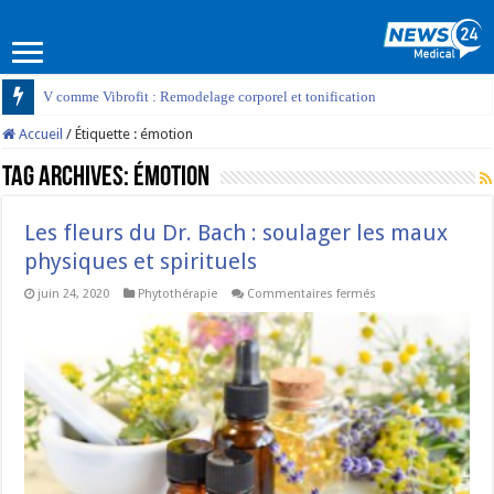
V comme Vibrofit : Remodelage corporel et tonification
Accueil
/
Étiquette :
émotion
Tag Archives:
émotion
Les fleurs du Dr. Bach : soulager les maux
physiques et spirituels
sur
juin 24, 2020
Phytothérapie
Commentaires fermés
Les
fleurs
du
Dr.
Bach
:
soulager
les
maux
physiques
et
spirituels