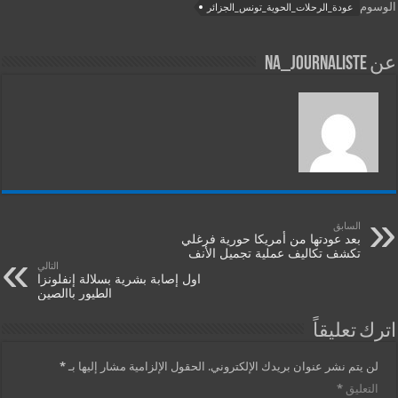
الوسوم
عودة_الرحلات_الحوية_تونس_الجزائر
عن na_journaliste
السابق
بعد عودتها من أمريكا حورية فرغلي
تكشف تكاليف عملية تجميل الأنف
التالي
اول إصابة بشرية بسلالة إنفلونزا
الطيور باالصين
اترك تعليقاً
لن يتم نشر عنوان بريدك الإلكتروني.
الحقول الإلزامية مشار إليها بـ
*
التعليق
*