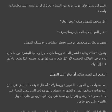
وقبل كل شيء فإن غونتر تريد من النساء اتخاذ قرارات مبنية على معلومات
واضحة.
أول متحف للمهبل هدفه “محو العار”
تبخير المهبل لا يعالجه بل ربما”يحرقه”
معهد بريطاني متخصص يوصي بحظر عمليات زرع شبكة المهبل
وتقول: “هناك وظيفة لشعر العانة، وربما كان حاجزا وحاميا للبشرة، وربما كان
له دور في العلاقة الجنسية لأن كل شعرة منه لها نهاية عصبية، لذا تشعر بالألم
عند إزالتها”.
التقدم في السن
يمكن أن
يؤثر على المهبل
بعد سنوات من الدورات الشهرية وربما ولادة أطفال تتوقف المبايض عن إنتاج
البويضات وتتوقف الدورة الشهرية وتتقلص الهرمونات التي تبقي النساء في
حالة خصوبة كبيرة، ويؤثر تراجع نسبة هرمون الأوستروجين على المهبل
والفرج على نحو خاص.
فالخلايا التي كانت يوما شحمية بسبب المخاط تضمر والنتيجة حالة من