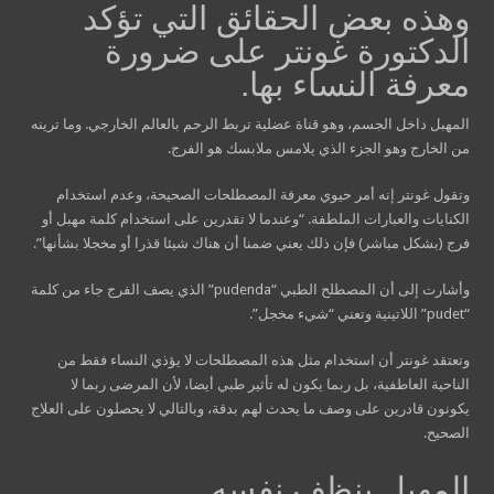
وهذه بعض الحقائق التي تؤكد
الدكتورة غونتر على ضرورة
معرفة النساء بها.
المهبل داخل الجسم، وهو قناة عضلية تربط الرحم بالعالم الخارجي. وما ترينه
من الخارج وهو الجزء الذي يلامس ملابسك هو الفرج.
وتقول غونتر إنه أمر حيوي معرفة المصطلحات الصحيحة، وعدم استخدام
الكنايات والعبارات الملطفة. “وعندما لا تقدرين على استخدام كلمة مهبل أو
فرج (بشكل مباشر) فإن ذلك يعني ضمنا أن هناك شيئا قذرا أو مخجلا بشأنها”.
وأشارت إلى أن المصطلح الطبي “pudenda” الذي يصف الفرج جاء من كلمة
“pudet” اللاتينية وتعني “شيء مخجل”.
وتعتقد غونتر أن استخدام مثل هذه المصطلحات لا يؤذي النساء فقط من
الناحية العاطفية، بل ربما يكون له تأثير طبي أيضا، لأن المرضى ربما لا
يكونون قادرين على وصف ما يحدث لهم بدقة، وبالتالي لا يحصلون على العلاج
الصحيح.
المهبل ينظف نفسه