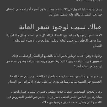
ويتم تجديد خلايا المهبل كل 96 ساعة، وبذلك يكون أسرع أجزاء جسم الإنسان
في تغير البشرة، لذلك فإنه يشفى بسرعة.
هناك سبب لوجود شعر العانة
لاحظت غونتر توجها متزايدا بين النساء لإزالة كل شعر العانة. ومثل هذا الإجراء
يساعد في التخلص من قمل العانة، ولكنه أيضا يعرض الأعضاء التناسلية
للخطر.
وتقول غونتر: “عندما تزيلين شعر العانة بالشمع أو السكر أو تحلقينه فإنك
تتسببين في سحجات مجهرية للبشرة، فنرى جروحا وسحجات وعدوى تنجم عن
إزالة شعر العانة أيضا”.
وتنصح بضرورة التيقن عند ممارسة عملية إزالة الشعر من عدم وضع العصا
الخشبية في الشمع مرتين مما قد يؤدي إلى نقل عدوى الأمراض بين النساء.
وفي الحلاقة، استخدمي شفرة حلاقة نظيفة وحضري البشرة جيدا واتجهي
مباشرة إلى الشعر النامي لتجنب خطر تزايد الشعر غير النامي المغروس في
اللحم والذي يمكن تحدث عدوى مرضية من خلاله.