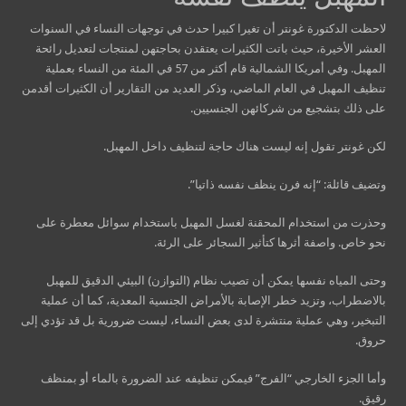
لاحظت الدكتورة غونتر أن تغيرا كبيرا حدث في توجهات النساء في السنوات
العشر الأخيرة، حيث باتت الكثيرات يعتقدن بحاجتهن لمنتجات لتعديل رائحة
المهبل. وفي أمريكا الشمالية قام أكثر من 57 في المئة من النساء بعملية
تنظيف المهبل في العام الماضي، وذكر العديد من التقارير أن الكثيرات أقدمن
على ذلك بتشجيع من شركائهن الجنسيين.
لكن غونتر تقول إنه ليست هناك حاجة لتنظيف داخل المهبل.
وتضيف قائلة: “إنه فرن ينظف نفسه ذاتيا”.
وحذرت من استخدام المحقنة لغسل المهبل باستخدام سوائل معطرة على
نحو خاص. واصفة أثرها كتأثير السجائر على الرئة.
وحتى المياه نفسها يمكن أن تصيب نظام (التوازن) البيئي الدقيق للمهبل
بالاضطراب، وتزيد خطر الإصابة بالأمراض الجنسية المعدية، كما أن عملية
التبخير، وهي عملية منتشرة لدى بعض النساء، ليست ضرورية بل قد تؤدي إلى
حروق.
وأما الجزء الخارجي “الفرج” فيمكن تنظيفه عند الضرورة بالماء أو بمنظف
رقيق.