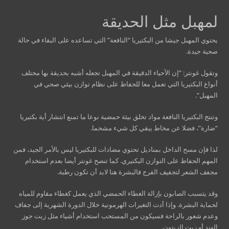
لمهبل مثل الحديقة
يحتوي المهبل جيشا من البكتيريا “النافعة” التي تساعده على البقاء في حالة
صحية جيدة.
وتقول غونتر: “إن الأحياء الدقيقة في المهبل تجعله أشبه بحديقة بها مختلف
أنواع البكتيريا التي تعمل معا للحفاظ على نظام توازن بيئي صحي في
المهبل”.
وتنتج البكتيريا النافعة مواد تخلق بيئة حمضية نوعا ما تمنع انتشار أية بكتيريا
“ضارة”، فضلا عن مخاط يبقي كل شيء مشحما.
لذا فإن مسح الداخل بمناديل تحتوي مضادات للبكتيريا ليس بالأمر الجيد، فمن
المهم الحفاظ على التوازن البكتيري. كما تنصح غونتر أيضا بعدم استخدام
مجفف الشعر لتجفيف الفرج فالبشرة هنا لابد أن تكون رطبة.
وقد يتسبب الصابون بإزالة الغطاء الحمضي الذي يعمل كغطاء مقاوم للمياه
لحماية البشرة. وإذا أدت التغيرات الهرمونية خلال الدورة الشهرية إلى جفاف
وعدم شعور بالراحة فسيكون من المستحب استخدام أشياء مثل زيت جوز
الهند أو زيت الزيتون.