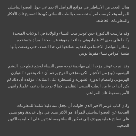
هناك العديد من الأساطير في مواقع التواصل الاجتماعي حول العضو التناسلي
للمرأة، وقد كرست امرأة تخصصت بالطب النسائي جُهدها لتصحيح تلك الأفكار
والمعلومات الخاطئة.
وقد مارست الدكتورة جين غونتر طب النساء والولادة في الولايات المتحدة
وكندا على مدى 25 عاما، وهي مدافعة مفوهة عن صحة المرأة وتستخدم
وسائل التواصل الاجتماعي لتقديم نصائحها في هذا الصدد، حتى وصفت بأنها
طبيبة أمراض نساء مقرها تويتر.
وقد انبرت غونتر مؤخرا إلى مهاجمة توجه بعض النساء لوضع قطع خرز اليشم
البيضوية (نوع من الأحجار الكريمة) في الفرج بزعم أن ذلك يحقق : “التوازن
الهرموني وانتظام الدورة الشهرية والسيطرة على المثانة”، مؤكدة أن ذلك لم
يكن أبدا جزءا من الطب الصيني التقليدي، كما لا يوجد ما يدعمه علميا. وانتهى
الأمر بسقوط تلك المزاعم.
وكان كتاب غونتر الأخير الذي حاولت أن تجعل منه دليلا شاملا للمعلومات
الصحية عن العضو التناسلي للمرأة، هو الأكثر مبيعا في دول عديدة، وهو مبني
على نصائح عملية ويهدف إلى تمكين النساء ومساعدتهن على العناية بحالاتهن
الصحية.