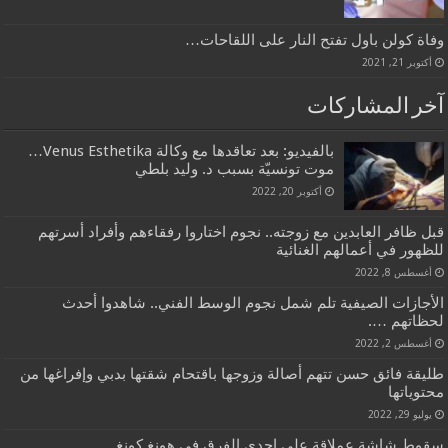
وفاة كولن باول تفتح النار على اللقاحات…
أكتوبر 21, 2021
آخر المشاركات
بالفيديو: بعد تعاقدها مع وكالة Venus Esthetika…
موت تونسيّة بسبب د. وليد بلطي
أكتوبر 20, 2022
قبل ظافر العابدين مع زوجته.. نجوم اختاروا رفقاءهم وأفراد أسرتهم
للظهور في أعمالهم الغنائية
أغسطس 8, 2022
الأجازات الصيفية تلم شمل نجوم الوسط الفني.. شاهدوا أحدث
لحظاتهم ….
أغسطس 2, 2022
طليقة فائق حسن تتهم أصالة وزوجها باقتحام شقتها بدبي وإفراغها من
محتوياتها
يوليو 29, 2022
سقوط شاشة عملاقة على احدى الفرق في هونغ كونغ