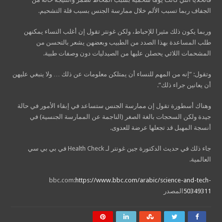
الجفاف ربما تسبب الألم خلال ممارسة الجنس بسبب قلة التشحيم.
وربما يكون ذلك مثيرا للإحباط، ولكن غونتر تقول إن أغلب النساء يمكنهن
طلب المساعدة بهذا الصدد من الطبيب وبعضهن يشعر بالتحسن من
المشحمات اللائي يحصلن عليها من الصيدليات دون وصفات طبية.
وتقول: “إنه من المهم للنساء أن يمتلكن معلومات عن ذلك … ولا ينبغي عليهن
أن يعانين جراء ذلك”.
وهناك أسطورة تقول إن ممارسة الجنس ستساعد في إبقاء الأمور في حالة
جيدة ولكن السحجات بالغة الصغر (الناجمة عن الممارسة الجنسية) في
أنسجة المهبل قد تجعلها عرضة للعدوى.
جاء ذلك في حديث الدكتورة جين غونتر لـ Health Check في بي بي سي
العالمية.
bbc.com:
https://www.bbc.com/arabic/science-and-tech-
50349311
المصدر