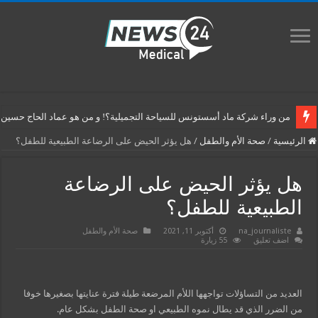
من وراء شركة ماد أسستونس للسياحة التجميلية؟! و من هو عماد الحاج حسين م
الرئيسية
/
صحة الأم والطفل
/
هل يؤثر الحيض على الرضاعة الطبيعية للطفل؟
هل يؤثر الحيض على الرضاعة
الطبيعية للطفل؟
na_journaliste
أكتوبر 11, 2021
صحة الأم والطفل
اضف تعليق
55 زيارة
العديد من التساؤلات تواجهها اللأم المرضعة طيلة فترة عنايتها بصغيرها خوفا
من الضرر الذي قد يطال نموه الطبيعي او صحة الطفل بشكل عام.