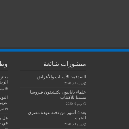
منشورات شائعة
وظا
الصدفية: الأسباب والأعراض
بعض 
الرضا
يونيو 24, 2020
يونيو 2, 
علماء يابانيون يكتشفون فيروسا
مسببا للاكتئاب
التو
عربي
يوليو 9, 2020
فبراير 2
بعد 4 أشهر من دفنه عودة مصري
للحياة
في ج
يوليو 21, 2020