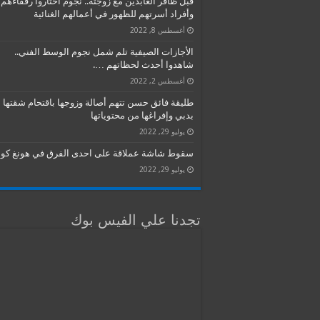
قبل ظافر العابدين مع زوجته.. نجوم اختاروا رفقاءهم
وأفراد أسرتهم للظهور في أعمالهم الغنائية
أغسطس 8, 2022
الأجازات الصيفية تلم شمل نجوم الوسط الفني..
شاهدوا أحدث لحظاتهم ….
أغسطس 2, 2022
طليقة فائق حسن تتهم أصالة وزوجها باقتحام شقتها
بدبي وإفراغها من محتوياتها
يوليو 29, 2022
سقوط شاشة عملاقة على احدى الفرق في هونغ كون
يوليو 29, 2022
تجدنا علي الفيس بوك