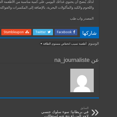
لذلك يُنصح أن يحتوي غذائك اليومي على كمية مناسبة من الأطعمة ال
واللحوم والكبد والمأكولات البحرية، بالإضافة إلى المكسرات والفواكه 
المصدر واب طب
Stumbleupon
Twitter
Facebook
شاركها
الوسوم
أطعمة تسبب انخفاض مستوى الطاقة
عن na_journaliste
السابق
في بريطانيا: سوء سلوك جنسي
لاحد الوزراء نتج عنه استقالات