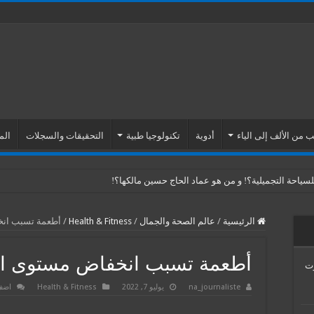
 من الألف إلى الياء
أدوية
تكنولوجيا طبية
التحقيقات والسجلات
الم
ياحة التجميلية؟! و من هو عماد الحاج حسين مالكها؟!
الرئيسية
/
عالم الصحة والجمال
/
Health & Fitness
/
أطعمة تسبب ان
أطعمة تسبب انخفاض مستوى ا
Venus Esth… موت
na_journaliste
يوليو 7, 2022
Health & Fitness
اضف