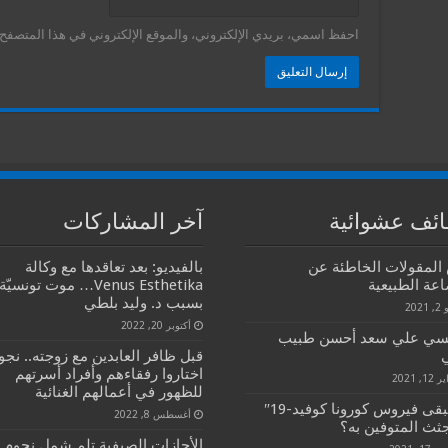
احفظ اسمي، بريدي الإلكتروني، والموقع الإلكتروني في هذا المتصفح ل
ئف عشوائية
آخر المشاركات
المقولات الخاطئة عن
بالفيديو: بعد تعاقدها مع وكالة
عة الطبيعية
Venus Esthetika… موت تونسيّة
بسبب د. وليد بلطي
2021
أكتوبر 20, 2022
نسي علي سعد أحسن طبيب
قبل ظافر العابدين مع زوجته.. نجو
اختاروا رفقاءهم وأفراد أسرتهم
1, 2021
للظهور في أعمالهم الغنائية
هل يبقى فيروس كورونا كوفيد-19″
أغسطس 8, 2022
ثث المتوفين به؟
الأجازات الصيفية تلم شمل نجوم