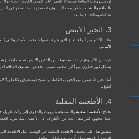
إن مشروبات الطاقة مصنوعة للعمل على المدى القصير، حيث تملأ ا
بالطاقة والنشاط، ولكن بعد ذلك سوف تنخفض نسبة السكر في الدم أك
نشاطه وطاقته فيما بعد.
3. الخبز الأبيض
هناك الكثير من أنواع الخبز التي يتم تصنيعها بالدقيق الأبيض والتي يُنص
الأسمر
.
حيث أن الكربوهيدرات المصنوعة من الدقيق الأبيض تُسبب ارتفاع شد
بشكل كبير فتكون من أكثر أطعمة تسبب انخفاض مستوى الطاقة لدي
أما الخبز المصنوع من الحبوب الكاملة والقمح فيستغرق وقتًا طويلًا لام
أطول.
4. الأطعمة المقلية
تحتاج
الأطعمة المقلية
والمتشبعة بالزيوت والدهون إلى وقت طويل حتى
عمل مجهود كبير لنقل الدم من الأطراف إلى الأعضاء، ممّا يترك الجسم بطاقة أقل
ينطبق هذا على مختلف الأطعمة البطيئة في الهضم، مثل الأطعمة التي
الجسم أثناء هضمها بدلًا من تحويلها إلى طاقة.