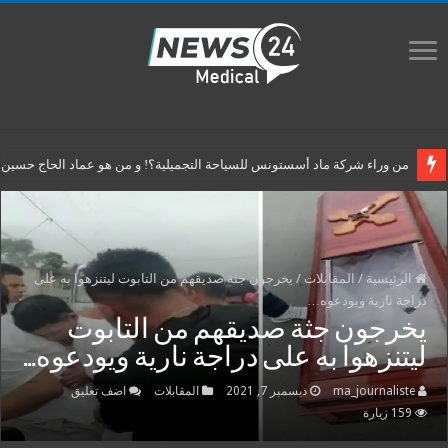
من وراء شركة ماد أسستونس للسياحة التجميلية؟! و من هو عماد الحاج حسين م
الرئيسية
/
المقابلات
/
يخرجون جثة صديقهم من التابوت ليتنزهوا به على
دراجة نارية ويودعوه…
يخرجون جثة صديقهم من التابوت
ليتنزهوا به على دراجة نارية ويودعوه…
ma_journaliste
ديسمبر 7, 2021
المقابلات
اضف تعليق
159 زيارة