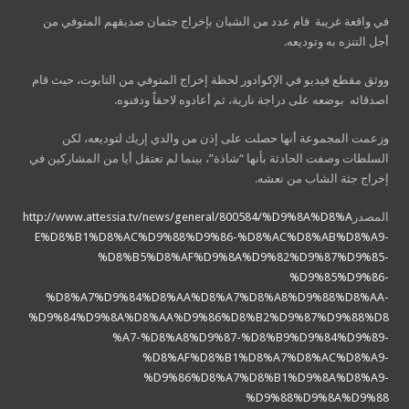
في واقعة غريبة قام عدد من الشبان بإخراج جثمان صديقهم المتوفي من
أجل التنزه به وتوديعه.
ووثق مقطع فيديو في الإكوادور لحظة إخراج المتوفي من التابوت، حيث قام
اصدقائه بوضعه على دراجة نارية، ثم أعادوه لاحقاً ودفنوه.
وزعمت المجموعة أنها حصلت على إذن من والدي إريك لتوديعه، لكن
السلطات وصفت الحادثة بأنها “شاذة”، بينما لم تعتقل أيا من المشاركين في
إخراج جثة الشاب من نعشه.
المصدر
http://www.attessia.tv/news/general/800584/%D9%8A%D8%A
E%D8%B1%D8%AC%D9%88%D9%86-%D8%AC%D8%AB%D8%A9-
%D8%B5%D8%AF%D9%8A%D9%82%D9%87%D9%85-
%D9%85%D9%86-
%D8%A7%D9%84%D8%AA%D8%A7%D8%A8%D9%88%D8%AA-
%D9%84%D9%8A%D8%AA%D9%86%D8%B2%D9%87%D9%88%D8
%A7-%D8%A8%D9%87-%D8%B9%D9%84%D9%89-
%D8%AF%D8%B1%D8%A7%D8%AC%D8%A9-
%D9%86%D8%A7%D8%B1%D9%8A%D8%A9-
%D9%88%D9%8A%D9%88