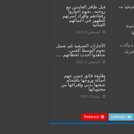
قبل ظافر العابدين مع
وطها بعد
زوجته.. نجوم اختاروا
رفقاءهم وأفراد أسرتهم
للظهور في أعمالهم
الغنائية
سقوط
ا.
أغسطس 8, 2022
دة وأكدت
الأجازات الصيفية تلم شمل
نجوم الوسط الفني..
ربيّة
شاهدوا أحدث لحظاتهم ….
أغسطس 2, 2022
طليقة فائق حسن تتهم
أصالة وزوجها باقتحام
شقتها بدبي وإفراغها من
محتوياتها
يوليو 29, 2022
Pinterest
LinkedIn