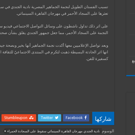
تسبب الفستان الطويل لنجمة الجماهير المصرية نادية الجندي في سق
تعثرها على السجاد الأحمر في مهرجان القاهرة السينمائي.
على اثر ذلك تداول ناشطون على وسائل التواصل الاجتماعي فيديو 
النجمة على السجاد الأحمر، مما جعل جمهور الجندي يقلق بشأن صحته
وبعد تواصل الإعلاميين معها أكدت نجمة الجماهير أنها بخير وبصحة جي
انها اثر الحادثة البسيطة ذهبت لتكرم في المنتدى الاجتماعيّ للثقافة الع
كسفيرة للفن.
غ
Stumbleupon
Twitter
Facebook
شاركها
الوسوم
نادية الجندي مهرجان القاهرة السينمائي سقوط على السجادة الحمراء