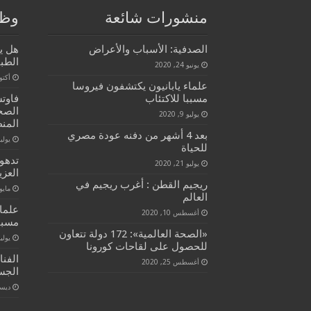
منشورات شائعة
وظا
الصدفية: الأسباب والأعراض
هل ي
الطب
يونيو 24, 2020
أكتوبر 1
علماء يابانيون يكتشفون فيروسا
مسببا للاكتئاب
فاوتش
الصح
يوليو 9, 2020
المن
بعد 4 أشهر من دفنه عودة مصري
يوليو 16, 
للحياة
تدهور
يوليو 21, 2020
العزي
ريجيم القطن : أغرب ريجيم في
مايو 22, 21
العالم
علما
أغسطس 10, 2020
مسببا
«الصحة العالمية»: 172 دولة تتعاون
يوليو 9, 
للحصول على لقاحات كورونا
الفن
أغسطس 25, 2020
الجسد
ديسمبر 