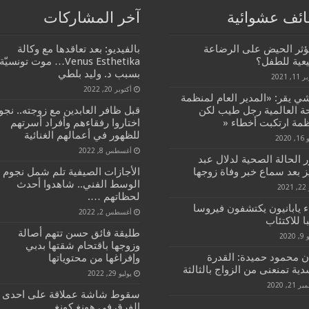
ئف عشوائية
آخر المشاركات
ؤثر الحيض على الرضاعة
بالفيديو: بعد تعاقدها مع وكالة
يعية للطفل؟
Venus Esthetika… موت تونسيّة
بسبب د. وليد بلطي
1, 2021
أكتوبر 20, 2022
ي يقر: «المدير العام لمنظمة
ة العالمية رجل طيب لكن
قبل ظافر العابدين مع زوجته.. نجو
ظمة ارتكبت أخطاء «
اختاروا رفقاءهم وأفراد أسرتهم
للظهور في أعمالهم الغنائية
2020
أغسطس 8, 2022
 الحالة الصحية لدلال عبد
ز بعد سماع خبر وفاة زوجها
الأجازات الصيفية تلم شمل نجوم
الوسط الفني.. شاهدوا أحدث
20
لحظاتهم ….
ء يابانيون يكتشفون فيروسا
أغسطس 2, 2022
 للاكتئاب
طليقة فائق حسن تتهم أصالة
2020
وزوجها باقتحام شقتها بدبي
ان محمود حميدة: القدرة
وإفراغها من محتوياتها
ية تمنعنى من الزواج بالثالثة
يوليو 29, 2022
21, 2020
سقوط شاشة عملاقة على احدى
الفرق في هونغ كونغ