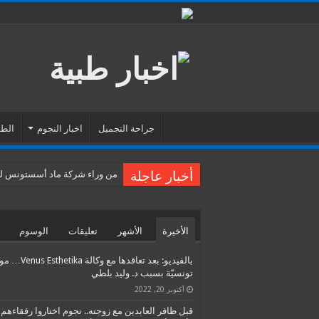
جراحة التجميل
اخبار النجوم
الطب
أخبار عاجلة
من وراء شركة ماد أسستونس للس
الأخيرة
الأشهر
تعليقات
الوسوم
بالفيديو: بعد تعاقدها مع وكالة etika
تونسيّة بسبب د. وليد بلطي
أكتوبر 20, 2022
قبل ظافر العابدين مع زوجته.. نجوم اختاروا رفقاءهم