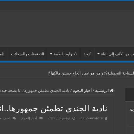
 من الألف إلى الياء
أدوية
تكنولوجيا طبية
التحقيقات والسجلات
الم
ياحة التجميلية؟! و من هو عماد الحاج حسين مالكها؟!
الرئيسية
/
أخبار النجوم
/
نادية الجندي تطمئن جمهورها..انا بصحة جيدة
نادية الجندي تطمئن جمهورها..ان
Venus Esth… موت
na_journaliste
نوفمبر 30, 2021
أخبار النجوم
اضف تعل