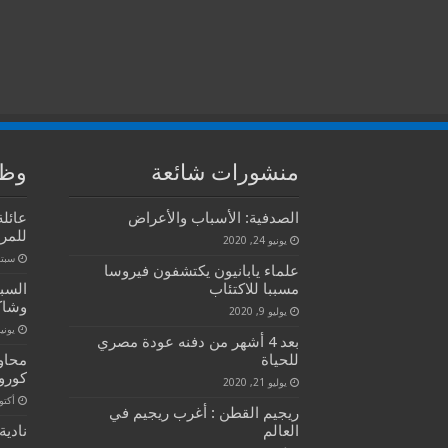
منشورات شائعة
وظا
الصدفية: الأسباب والأعراض
للمرة
يونيو 24, 2020
سبتمبر 
علماء يابانيون يكتشفون فيروسا
مسببا للاكتئاب
السب
وشاك
يوليو 9, 2020
يونيو 30, 
بعد 4 أشهر من دفنه عودة مصري
للحياة
محاو
كورو
يوليو 21, 2020
أكتوبر 9
ريجيم القطن : أغرب ريجيم في
العالم
نادية