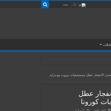
ابلات
تحذر: الانفجار عطل مستشفيات بيروت مع تزايد
انفجار عطل
ات كورونا
اضف تعليق
72 زيارة