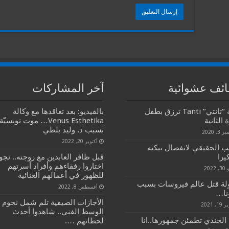
ئف عشوائية
آخر المشاركات
عائلة “تانتي” Tanti ترزق بطفل
بالفيديو: بعد تعاقدها مع وكالة
 الثانية
Venus Esthetika… موت تونسيّة
بسبب د. وليد بلطي
3, 2020
أكتوبر 20, 2022
ب الحقيقي لانفصال بيكيه
يرا
قبل ظافر العابدين مع زوجته.. نجو
اختاروا رفقاءهم وأفراد أسرتهم
2022
للظهور في أعمالهم الغنائية
لة قتل عالم فيروسات بسبب
أغسطس 8, 2022
نا…
الأجازات الصيفية تلم شمل نجوم
1, 2021
الوسط الفني.. شاهدوا أحدث
 الجندي تطمئن جمهورها..انا
لحظاتهم ….