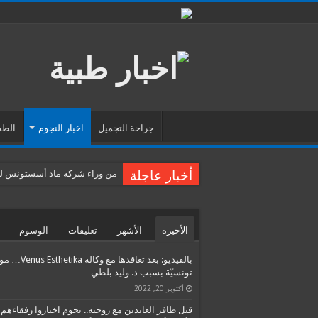
جراحة التجميل
اخبار النجوم
الطب
أخبار عاجلة
من وراء شركة ماد أسستونس للس
الأخيرة
الأشهر
تعليقات
الوسوم
بالفيديو: بعد تعاقدها مع وكالة etika
تونسيّة بسبب د. وليد بلطي
أكتوبر 20, 2022
قبل ظافر العابدين مع زوجته.. نجوم اختاروا رفقاءهم