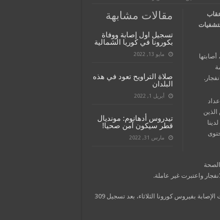
مقالات مشابهة
عقاب
ع الأسبوع الماضي في بيروت، تم اعتبار 3 مستشفيات
تسجيل اول إصابة ووفاة
بكورونا في كوريا الشمالية
مايو 13, 2022
أصابتها
زمة
صلاة التراويح تعود في هذه
فجار.
البلدان
أبريل 1, 2022
عداد
الذين
تيدروس أدهانوم: مونديال
دينا
قطر سيكون آمن صحيا!
حتوى
مارس 31, 2022
ت ومراكز الصحة
فجار واعتبرت غير عاملة.
وقالت وزارة الصحة في البلاد، إن لبنان سجل أعلى معدل يومي لحالات الإصابة بفيروس كورونا الثلاثاء، بعد تسجيل 309