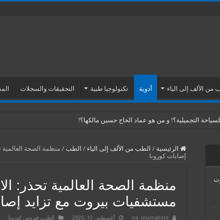
 من الألف إلى الياء
أدوية
تكنولوجيا طبية
التحقيقات والسجلات
المق
ياحة التجميلية؟! و من هو عماد الحاج حسين مالكها؟!
الرئيسية
/
الطب من الألف إلى الياء
/
الطب
/
منظمة الصحة العالمية 
إصابات كورونا
Venus Esth… موت
منظمة الصحة العالمية تحذر: ال
مستشفيات بيروت مع تزايد إصاب
na_journaliste
أغسطس 13, 2020
الطب
,
فيروس كورونا