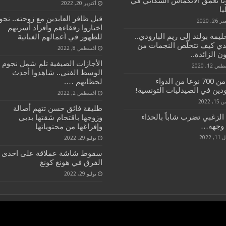
نا تعمق الانكماش السكاني في
أكتوبر 20, 2022
يا
قبل ظافر العابدين مع زوجته.. نجو
2, 2020
اختاروا رفقاءهم وأفراد أسرتهم
يمة بولند إلى ريم البارودي..
للظهور في أعمالهم الغنائية
ي كيف تتخلّص النجمات من
أغسطس 8, 2022
ن الزائدة..
الأجازات الصيفية تلم شمل نجوم
12, 2020
الوسط الفني.. شاهدوا أحدث
أكثر من 700 نوعا من الدواء
لحظاتهم ….
دين في الصيدليات التونسية!
أغسطس 2, 2022
, 2022
طليقة فائق حسن تتهم أصالة
الزغبي تضرب شاباً بالحذاء
وزوجها باقتحام شقتها بدبي
وجهه…
وإفراغها من محتوياتها
, 2022
يوليو 29, 2022
سقوط شاشة عملاقة على احدى
الفرق في هونغ كونغ
يوليو 29, 2022