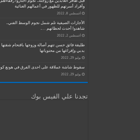
قبل ظافر العابدين مع زوجته.. نجوم اختاروا رفقاءهم
وأفراد أسرتهم للظهور في أعمالهم الغنائية
أغسطس 8, 2022
الأجازات الصيفية تلم شمل نجوم الوسط الفني..
شاهدوا أحدث لحظاتهم ….
أغسطس 2, 2022
طليقة فائق حسن تتهم أصالة وزوجها باقتحام شقتها
بدبي وإفراغها من محتوياتها
يوليو 29, 2022
سقوط شاشة عملاقة على احدى الفرق في هونغ كون
يوليو 29, 2022
تجدنا علي الفيس بوك