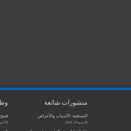
منشورات شائعة
وظا
الصدفية: الأسباب والأعراض
قمح م
يونيو 24, 2020
أغسطس