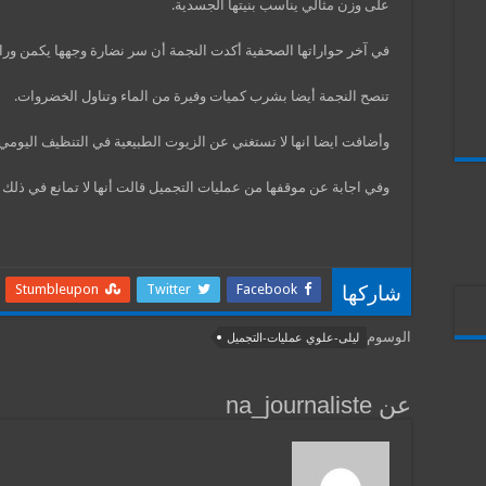
على وزن مثالي يناسب بنيتها الجسدية.
في آخر حواراتها الصحفية أكدت النجمة أن سر نضارة وجهها يكمن وراء 
تنصح النجمة أيضا بشرب كميات وفيرة من الماء وتناول الخضروات.
وأضافت ايضا انها لا تستغني عن الزيوت الطبيعية في التنظيف اليومي 
وفي اجابة عن موقفها من عمليات التجميل قالت أنها لا تمانع في ذلك
Stumbleupon
Twitter
Facebook
شاركها
الوسوم
ليلى-علوي عمليات-التجميل
عن na_journaliste