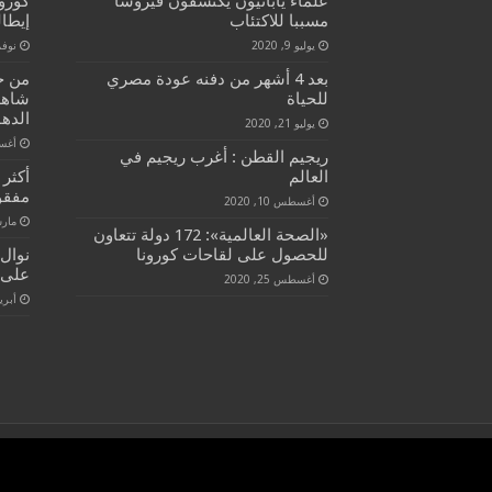
علماء يابانيون يكتشفون فيروسا
كورو
مسببا للاكتئاب
إيطال
يوليو 9, 2020
نوفمبر 6
بعد 4 أشهر من دفنه عودة مصري
من حل
للحياة
شاهد
الدهو
يوليو 21, 2020
أغسطس 
ريجيم القطن : أغرب ريجيم في
العالم
مفقو
أغسطس 10, 2020
مارس 15
«الصحة العالمية»: 172 دولة تتعاون
للحصول على لقاحات كورونا
نوال 
على 
أغسطس 25, 2020
أبريل 11
© حقوق النشر 2026, كل الحقوق محفوظة