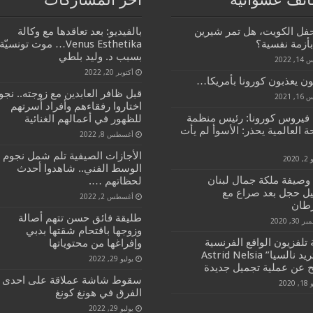
حفل الكويت، هل تمر شيرين
بالفيديو: بعد تعاقدها مع وكالة
بأزمة نفسية؟
Venus Esthetika… موت تونسيّة
بسبب د. وليد بلطي
, 2022
أكتوبر 20, 2022
ن يعذبون كورونا بأمريكا…
قبل ظافر العابدين مع زوجته.. نجو
, 2021
اختاروا رفقاءهم وأفراد أسرتهم
فيروس كورونا: رئيس منظمة
للظهور في أعمالهم الغنائية
 العالمية يحذر: الأسوأ لم يأت
أغسطس 8, 2022
الأجازات الصيفية تلم شمل نجوم
2020
الوسط الفني.. شاهدوا أحدث
 وصيفة ملكة جمال لبنان
لحظاتهم ….
ل حجل بعد صراع مع
أغسطس 2, 2022
طان
طليقة فائق حسن تتهم أصالة
30, 2020
وزوجها باقتحام شقتها بدبي
تلفزيون الواقع الفرنسية
وإفراغها من محتوياتها
“استريد نالسيا” Astrid Nelsia
يوليو 29, 2022
 عن عملية تجميل جديدة
سقوط شاشة عملاقة على احدى
2020
الفرق في هونغ كونغ
يوليو 29, 2022