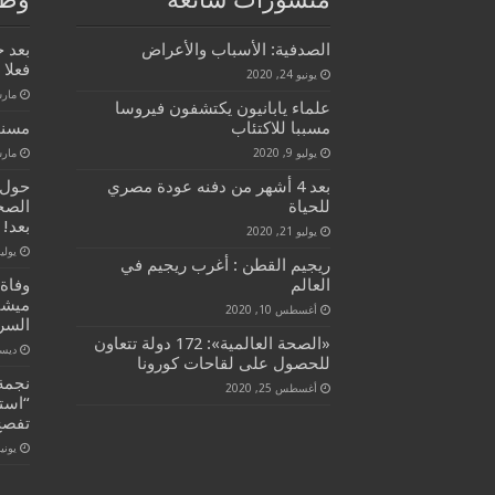
الصدفية: الأسباب والأعراض
بعد 
فعلا 
يونيو 24, 2020
مارس 14
علماء يابانيون يكتشفون فيروسا
مسببا للاكتئاب
مسنو
يوليو 9, 2020
مارس 16
بعد 4 أشهر من دفنه عودة مصري
حول 
للحياة
الصحة
بعد!
يوليو 21, 2020
يوليو 2, 
ريجيم القطن : أغرب ريجيم في
العالم
وفاة
ميشي
أغسطس 10, 2020
السر
«الصحة العالمية»: 172 دولة تتعاون
ديسمبر 
للحصول على لقاحات كورونا
نجمة 
أغسطس 25, 2020
تفصح
يونيو 18, 