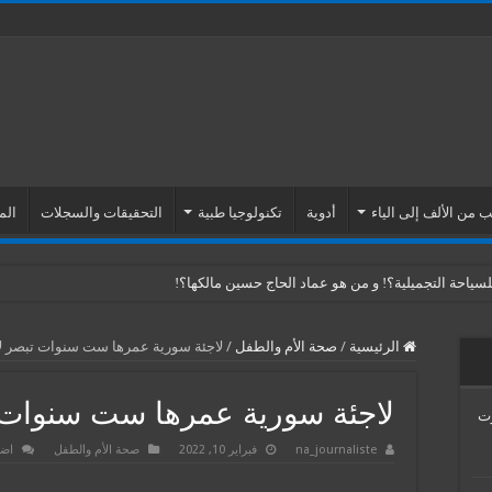
 من الألف إلى الياء
أدوية
تكنولوجيا طبية
التحقيقات والسجلات
الم
ياحة التجميلية؟! و من هو عماد الحاج حسين مالكها؟!
الرئيسية
/
صحة الأم والطفل
/
لاجئة سورية عمرها ست سنوات تبصر ل
لاجئة سورية عمرها ست سنوات 
Venus Esth… موت
na_journaliste
فبراير 10, 2022
صحة الأم والطفل
اضف