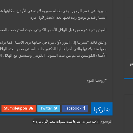
سيرينا في عمر الزهور، وهي طفلة سورية لاجئة في الأردن. حكايتها 
انتشار فيديو يوضح ردة فعلها يعد الابصار لأول مرة.
الفيديو تم نشره من قبل الهلال الأحمر الكويتي. حيث استرجعت الصغيرة
وعلق قائلا: “سيرينا إلى النور لأول مرة في حياتها ترى الأشياء كما نراه
معها منذ ولادتها والتي أجراها لها الدكتور خالد السبتي ضمن بعثة الهل
الأطباء الكويتيين بدعم من بيت التمويل الكويتي وبتنسيق مع الهلال الأ
غ
*روسيا اليوم
Stumbleupon
Twitter
Facebook
شاركها
الوسوم
لاجئة سورية عمرها ست سنوات تبصر لأول مرة