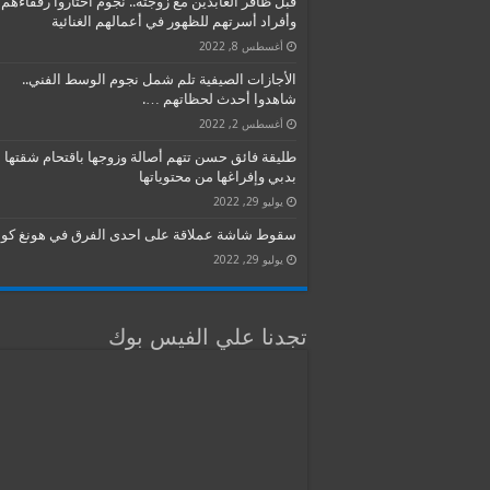
قبل ظافر العابدين مع زوجته.. نجوم اختاروا رفقاءهم
وأفراد أسرتهم للظهور في أعمالهم الغنائية
أغسطس 8, 2022
الأجازات الصيفية تلم شمل نجوم الوسط الفني..
شاهدوا أحدث لحظاتهم ….
أغسطس 2, 2022
طليقة فائق حسن تتهم أصالة وزوجها باقتحام شقتها
بدبي وإفراغها من محتوياتها
يوليو 29, 2022
سقوط شاشة عملاقة على احدى الفرق في هونغ كون
يوليو 29, 2022
تجدنا علي الفيس بوك