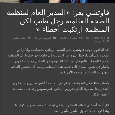
فاوتشي يقر: «المدير العام لمنظمة
الصحة العالمية رجل طيب لكن
المنظمة ارتكبت أخطاء «
na_journaliste
يوليو 16, 2020
فيروس كورونا
اضف تعليق
66 زيارة
أكد الدكتور أنتوني فاوتشي مدير المعهد الوطني للحساسية والأمراض
المعدية في أمريكا خلال ندوة عبر الإنترنت في جامعة جورجتاونا، أن المنظمة
الأممية للصحة العالمية ارتكبت أخطاء فيم يخص التعامل مع جائحة كورونا.
وأشار في نفس السياق الى أهمية هذه المنظمة وتمنى أن تتحسن العلاقة
بينها وبين الولايات المتحدة الأمريكية.
وأضاف قائلا خلال الندوة نفسها ان في المنظمة أناس طيبين ويستحقون
التقدير مثل مديرها العام تيدروس أدهانوم غيبريسوس وقد عمل معه منذ
أربعين عامًا.
قال أيضا أنه على العالم التفكير جديا في إيجاد لقاح ضد فيروس كوفيد-19
وهذا في مدة لا تتجاوز العام والعام والنصف.