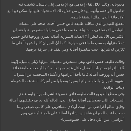
محتوياته، وذلك خلال لقاء إعلامي مع الإعلامي إيلي باسيل، كشفت فيه
تفاصيل الواقعة، وأنهما يهدفان من خلال ذلك الاستحواذ عليها والسكن فيها مع
أولاد فائق الذي يملك الشقة باسمه.
مقطع الفيديو الذي سَجّلته طليقة فائق حسن أحدث ضجة على منصات
التواصل الاجتماعي، حيث وَثّقت فيه جولة في منزلها تستعرض فيها فقدان
الكثير من الأثاث، لتعلن أنّ الفنانة السورية أصالة نصري وزوجها فائق حسن
دخلا منزلها، بحسب ما جاء في حوارها، كما أنّ الجيران كانوا شهوداً على ما
تَعَرّض له مَنزلها، حيث شَاهدوا أصالة وهي تقف في شرفة غرفتها.
وقالت طليقة حسن فائق، وهي تستعرض مقتنيات منزلها لإيلي باسيل، إنّهما
قَامَا بإفراغ محتويات المنزل خلال عدم وجودها به. كما أوضحت طليقة فائق
حسن أنه وزوجته أصالة قاما بأخذ أغراضها والأشياء الشخصية من المنزل،
بشهود الجيران والعاملة، وأنها بمجرد وصولها من أميركا، استدعت الشرطة
لإثبات الواقعة.
وفي مقطع الفيديو قالت طليقة فائق حسن: «الشرطة برة جاية، عندي
المسجات اللي بعتوهالي أصالة وفايق، بدي العالم كله يعرف حقيقتهم، أصالة
وفايق شالو أغراضي من البيت أولادي مسافرين على كامب صيفي ولما
رجعت لقيت الجيران شاهدين، شافوا أصالة على بلكونة أوضتي، وين
أغراضي، مين اللي دخل على خصوصيتي!».