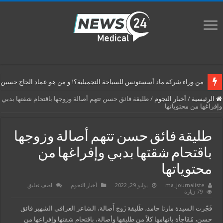
من وراء شركة ماد أسستونس للسياحة التجميلية؟! و من هو عماد الحاج حسين م
الرئيسية
/
أخبار النجوم
/
طليقة فائق حسن تتهم أصالة وزوجها باقتحام شقتها بدبي
وإفراغها من محتوياتها
طليقة فائق حسن تتهم أصالة وزوجها
باقتحام شقتها بدبي وإفراغها من
محتوياتها
ma_journaliste
يوليو 29, 2022
أخبار النجوم
اضف تعليق
79 زيارة
فَجّرت السيدة مارتا حامد، طَليقة زَوج أَصالة، الشاعر العراقي الشهير فائق
حسن، مُفَاجأة باتهامها كلاً من طليقها وأصالة، باقتحام شقتها وإفراعها من