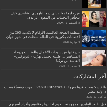
من حليمة بولند إلى ريم البارودي.. شاهدي كيف
تتخلّص النجمات من الدهون الزائدة..
أغسطس 12, 2020
منظمة الصحة العالمية: الأرقام لا تكذب، 60٪ من
الإصابات بـكورونا في العالم سجلت في شهر جوان
يوليو 6, 2020
حريفاتها من سيدات الأعمال والفنانات وزوجات
المشاهير … طبيبة تجميل تهرّب «البوتوكس»
الفاسد من تركيا
سبتمبر 16, 2020
آخر المشاركات
بالفيديو: بعد تعاقدها مع وكالة Venus Esthetika… موت تونسيّة بسبب
د. وليد بلطي
أكتوبر 20, 2022
قبل ظافر العابدين مع زوجته.. نجوم اختاروا رفقاءهم وأفراد أسرتهم