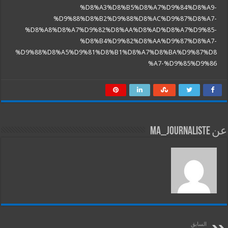
%D8%A3%D8%B5%D8%A7%D9%84%D8%A9-
%D9%88%D8%B2%D9%88%D8%AC%D9%87%D8%A7-
%D8%A8%D8%A7%D9%82%D8%AA%D8%AD%D8%A7%D9%85-
%D8%B4%D9%82%D8%AA%D9%87%D8%A7-
%D9%88%D8%A5%D9%81%D8%B1%D8%A7%D8%BA%D9%87%D8
%A7-%D9%85%D9%86
عن ma_journaliste
السابق