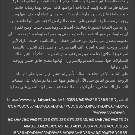
وأكدت طليقة فائق حسن أنها ستتخذ الإجراءات القانونية، واستعرضت غرف
منزلها فارغة، قائلة إنّهما قاما بأخذ أغراضها كافة، لتوجه لهما رسالة حادة.
كانت طليقة فائق حسن، مارتا حامد، نفت وجود أي عداء أو خلاف بينها وبين
زوجها، ونفت ما رده البعض على منصات التواصل الاجتماعي بأنها غاضبة من
زواجه من الفنانة السورية وقالت: «أصدقائي ومتابعيني حبيت أوضح لكم إن
أي معلومات وصور انتشرت ما صدرت مني وجميعها مغلوطة مش صحيحة، أي
معلومة بتصدر مني بتكون من حسابي فقط… وبالمناسبة، حبيت أبارك لأبو
أولادي وزوجته الفنانة أصالة: ألف ألف مبروك، وأتمنى لكم الخير… بالنسبة
لموضوع الطلاق إحنا مطلقين من فترة مش قصيرة… شكراً»؛ لتثير بذلك
التساؤلات حول سبب الفيديو والسر وراء اتّهامها بتعدي فائق حسن وزوجته
على منزلها.
على الجانب الآخر، تجاهلت أصالة الأمر ولم تنشر أي رد منها على اتهامات
الزوجة السابق لفائق حتى الآن أو تعليق منها على ما تم تداوله على منصات
التواصل الاجتماعي بشأن اتهامات طليقة فائق حسن لها بالتعدي على منزلها.
المصدر
https://www.sayidaty.net/node/1450891/%D9%85%D8%B4%D
8%A7%D9%87%D9%8A%D8%B1/%D9%85%D8%B4%D8%A7%D9%8
7%D9%8A%D8%B1-
%D8%A7%D9%84%D8%B9%D8%B1%D8%A8/%D8%B7%D9%84%D9
%8A%D9%82%D8%A9-%D9%81%D8%A7%D8%A6%D9%82-
%D8%AD%D8%B3%D9%86-%D8%AA%D8%AA%D9%87%D9%85-